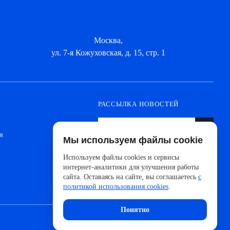
Москва,
ул. 7-я Кожуховская, д. 15, стр. 1
РАССЫЛКА НОВОСТЕЙ
я
Мы используем файлы cookie
Оформите подписку, чтобы быть в курсе
новинок от ведущих производителей и
Используем файлы cookies и сервисы
новостей АйДистрибьют
интернет-аналитики для улучшения работы
сайта. Оставаясь на сайте, вы соглашаетесь
с
политикой использования cookies
.
Понятно
Сделано с 🧠 в
UNITEDCODERS