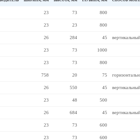
ВОДИТЕЛЬ
ШИРИНА, ММ
ВЫСОТА, ММ
ГЛУБИНА, ММ
СПОСОБ МОН
23
73
800
23
23
800
26
284
45
вертикальны
23
73
1000
23
73
800
758
20
75
горизонталь
26
550
45
вертикальны
23
48
500
26
684
45
вертикальны
23
73
600
23
73
600