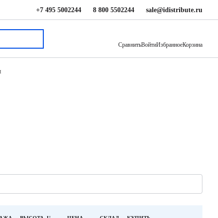
+7 495 5002244
8 800 5502244
sale@idistribute.ru
Сравнить
Войти
Избранное
Корзина
и