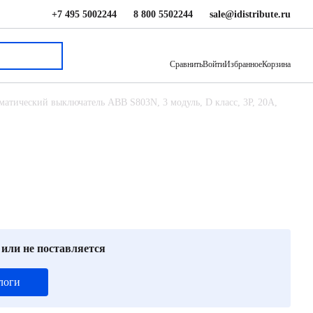
+7 495 5002244
8 800 5502244
sale@idistribute.ru
41 242 ₽
В корзину
Сравнить
Войти
Избранное
Корзина
матический выключатель ABB S803N, 3 модуль, D класс, 3P, 20А,
 или не поставляется
логи