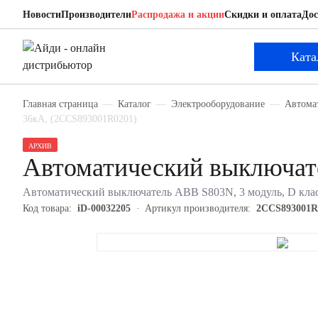
Новости
Производители
Распродажа и акции
Скидки и оплата
Дос
ABB 2CCS893001R0201
Автоматический выключатель
Ката
Главная страница
Каталог
Электрооборудование
Автома
36кА, (2CCS893001R0201)
АРХИВ
Автоматический выключа
Автоматический выключатель ABB S803N, 3 модуль, D клас
Код товара:
iD-00032205
Артикул производителя:
2CCS893001R