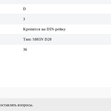
D
3
Крепится на DIN-рейку
Тип: S803N D20
36
 оставлять вопросы.