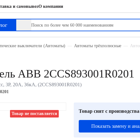
тавка и самовывоз
О компании
лог
тические выключатели (Автоматы)
Автоматы трёхполюсные
Авто
тель ABB 2CCS893001R0201
с, 3P, 20А, 36кА, (2CCS893001R0201)
0201
Товар снят с производства
Товар не поставляется
Показать замену и ана