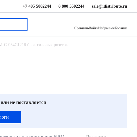
+7 495 5002244
8 800 5502244
sale@idistribute.ru
44 970 ₽
В корзину
Сравнить
Войти
Избранное
Корзина
M-C-054C1216 блок силовых розеток
 или не поставляется
логи
авления электропитанием NPM-
Поделиться