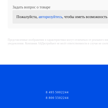
Задать вопрос о товаре
Пожалуйста,
авторизуйтесь
, чтобы иметь возможность
Представленные изображения и характеристики могут отличаться от реального вн
уведомления. Компания АйДистрибьют не несёт ответственности в случае не соо
8 495 5002244
8 800 5502244