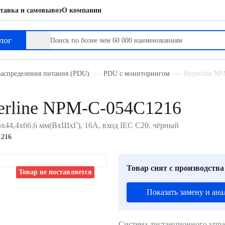
тавка и самовывоз
О компании
лог
распределения питания (PDU)
PDU с мониторингом
Hyperline NP
erline NPM-C-054C1216
65х44,4х66,6 мм(ВхШхГ), 16А, вход IEC C20, чёрный
216
Товар снят с производства
Товар не поставляется
Показать замену и ана
Система дистанционного упр