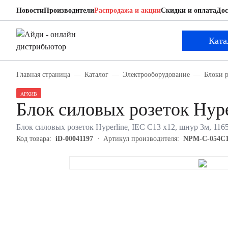
Новости
Производители
Распродажа и акции
Скидки и оплата
Дос
Hyperline NPM-C-054C1216
Блок силовых розеток
Ката
Главная страница
Каталог
Электрооборудование
Блоки 
АРХИВ
Блок силовых розеток Hyp
Блок силовых розеток Hyperline, IEC С13 х12, шнур 3м, 11
Код товара:
iD-00041197
Артикул производителя:
NPM-C-054C1