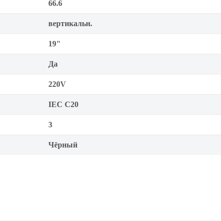
66.6
вертикальн.
19"
Да
220V
IEC C20
3
Чёрный