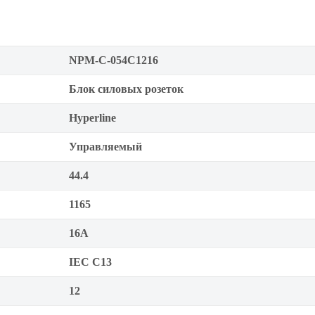
NPM-C-054C1216
Блок силовых розеток
Hyperline
Управляемый
44.4
1165
16А
IEC С13
12