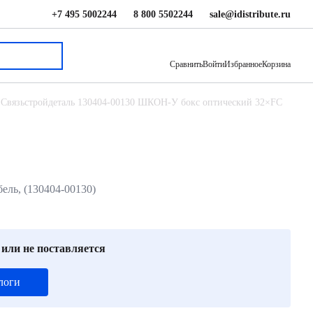
+7 495 5002244
8 800 5502244
sale@idistribute.ru
4 650 ₽
В корзину
Сравнить
Войти
Избранное
Корзина
Связьстройдеталь 130404-00130 ШКОН-У бокс оптический 32×FC
ель, (130404-00130)
 или не поставляется
логи