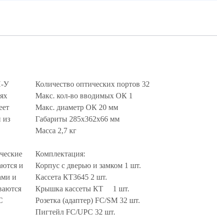
Н-У
Количество оптических портов 32
ях
Макс. кол-во вводимых ОК 1
еет
Макс. диаметр ОК 20 мм
 из
Габариты 285х362х66 мм
Масса 2,7 кг
ические
Комплектация:
аются и
Корпус с дверью и замком 1 шт.
ами и
Кассета КТ3645 2 шт.
ваются
Крышка кассеты КТ 1 шт.
C
Розетка (адаптер) FC/SM 32 шт.
Пигтейл FC/UPC 32 шт.