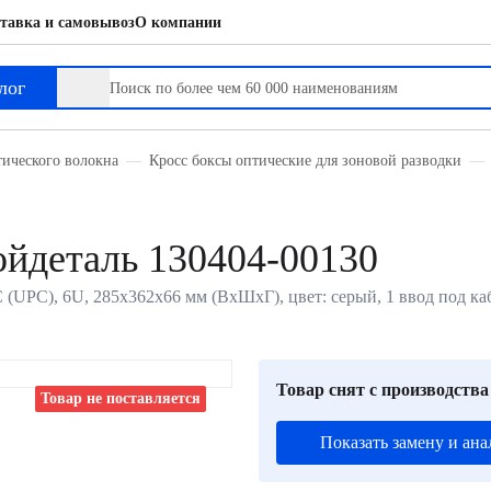
тавка и самовывоз
О компании
лог
тического волокна
Кросс боксы оптические для зоновой разводки
ойдеталь 130404-00130
(UPC), 6U, 285х362х66 мм (ВхШхГ), цвет: серый, 1 ввод под каб
Товар снят с производства
Товар не поставляется
Показать замену и ана