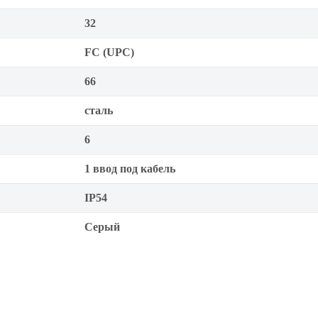
32
FC (UPC)
66
сталь
6
1 ввод под кабель
IP54
Серый