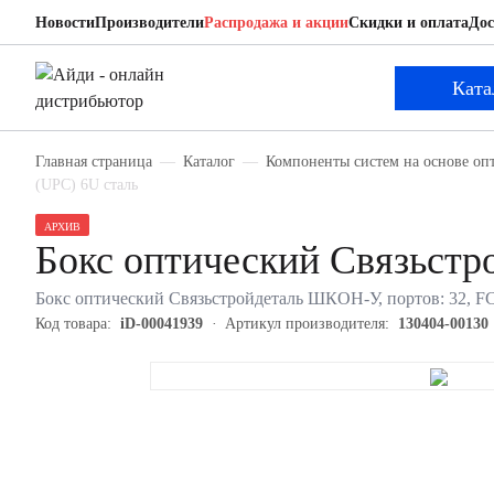
Новости
Производители
Распродажа и акции
Скидки и оплата
Дос
Связьстройдеталь 130404-00130
Бокс оптический
Ката
Главная страница
Каталог
Компоненты систем на основе оп
(UPC) 6U сталь
АРХИВ
Бокс оптический Связьстр
Бокс оптический Связьстройдеталь ШКОН-У, портов: 32, FC 
Код товара:
iD-00041939
Артикул производителя:
130404-00130