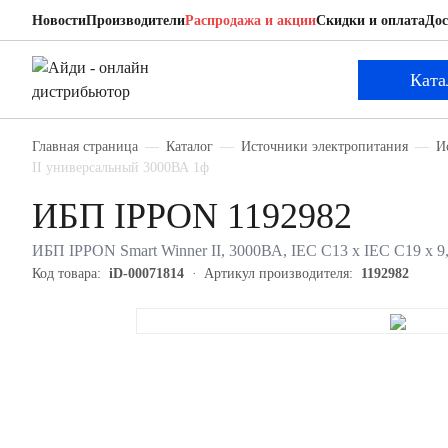
Новости
Производители
Распродажа и акции
Скидки и оплата
Дос
IPPON 1192982
ИБП
Ката
Главная страница
Каталог
Источники электропитания
И
II универсальный 3000ВА 1ф
ИБП IPPON 1192982
ИБП IPPON Smart Winner II, 3000ВА, IEC C13 х IEC С19 х 9
Код товара:
iD-00071814
Артикул производителя:
1192982