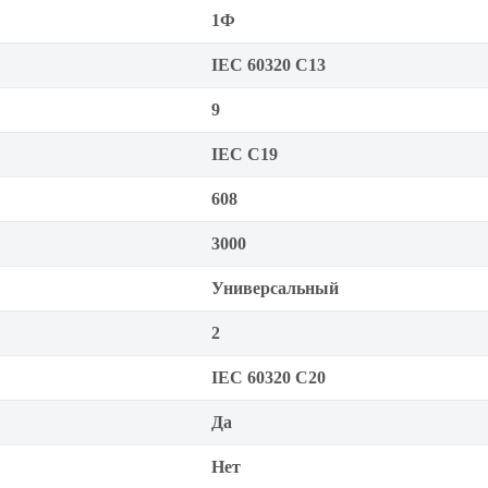
1Ф
IEC 60320 C13
9
IEC С19
608
3000
Универсальный
2
IEC 60320 C20
Да
Нет