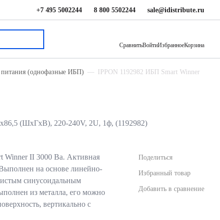
+7 495 5002244
8 800 5502244
sale@idistribute.ru
104 090 ₽
В корзину
Сравнить
Войти
Избранное
Корзина
 питания (однофазные ИБП)
IPPON 1192982 ИБП Smart Winner
86,5 (ШхГхВ), 220-240V, 2U, 1ф, (1192982)
 Winner II 3000 Ва. Активная
Поделиться
 Выполнен на основе линейно-
Избранный товар
 чистым синусоидальным
Добавить в сравнение
ыполнен из металла, его можно
поверхность, вертикально с