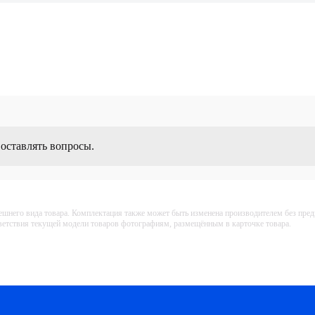
 оставлять вопросы.
ешнего вида товара. Комплектация также может быть изменена производителем без пре
тветствия текущей модели товаров фотографиям, размещённым в карточке товара.