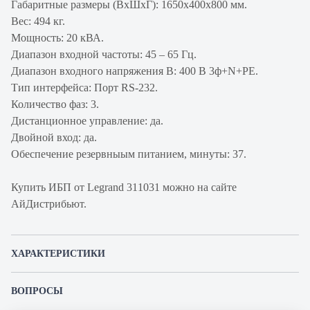
Габаритные размеры (ВхШхГ): 1650х400х800 мм.
Вес: 494 кг.
Мощность: 20 кВА.
Диапазон входной частоты: 45 – 65 Гц.
Диапазон входного напряжения В: 400 В 3ф+N+PE.
Тип интерфейса: Порт RS-232.
Количество фаз: 3.
Дистанционное управление: да.
Двойной вход: да.
Обеспечение резервныым питанием, минуты: 37.
Купить ИБП от Legrand 311031 можно на сайте
АйДистрибьют.
ХАРАКТЕРИСТИКИ
Артикул производителя
311031
ВОПРОСЫ
Продукт
ИБП
К этому товару еще никто не задал вопрос. Будьте первым!