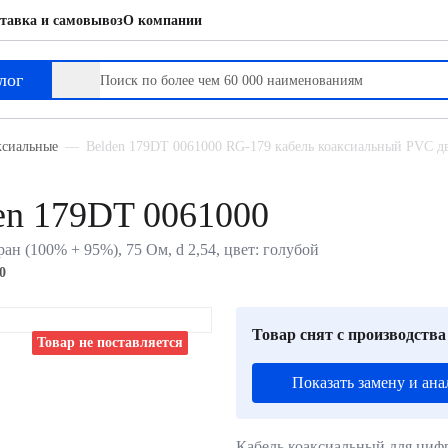
тавка и самовывоз
О компании
лог
ксиальные
Belden 179DT 0061000 RG-179 кабель коаксиальный PVC д
en 179DT 0061000
н (100% + 95%), 75 Ом, d 2,54, цвет: голубой
0
Товар снят с производства
Товар не поставляется
Показать замену и ана
Кабель коаксиальный для ци