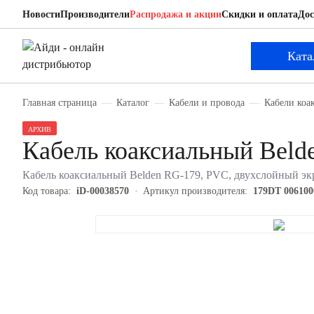
Новости
Производители
Распродажа и акции
Скидки и оплата
Дос
Belden 179DT 0061000
Кабель коаксиальный
Ката
Главная страница
Каталог
Кабели и провода
Кабели коа
АРХИВ
Кабель коаксиальный Beld
Кабель коаксиальный Belden RG-179, PVC, двухслойный экра
Код товара:
iD-00038570
Артикул производителя:
179DT 006100