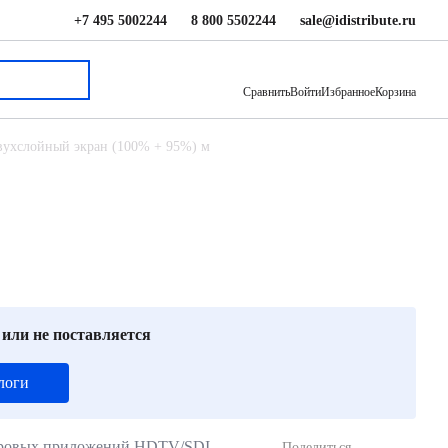
+7 495 5002244
8 800 5502244
sale@idistribute.ru
105.60 ₽
В корзину
Сравнить
Войти
Избранное
Корзина
вухслойный экран (100% + 95%) м
 или не поставляется
логи
фровых приложений HDTV/SDI
Поделиться