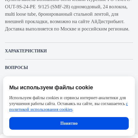
OUT-9S-24-PE 9/125 (SMF-28) одномодовый, 24 волокна,
multi loose tube, бронированный стальной лентой, для
внешней прокладки, возможно на сайте АйДистрибьют.
Доставка выполняется по Москве и российским регионам.
ХАРАКТЕРИСТИКИ
Артикул производителя
FO-AMTC-OUT-
ВОПРОСЫ
9S-24-PE
К этому товару еще никто не задал вопрос. Будьте первым!
Продукт
Кабель
Мы используем файлы cookie
волоконно-
Представленные изображения и характеристики могут отличаться от реального
Задать вопрос о товаре
внешнего вида товара. Комплектация также может быть изменена производителем
оптический
Используем файлы cookies и сервисы интернет-аналитики для
без предварительного уведомления. Компания АйДистрибьют не несёт
улучшения работы сайта. Оставаясь на сайте, вы соглашаетесь
с
ответственности в случае не соответствия текущей модели товаров фотографиям,
Пожалуйста,
авторизуйтесь
, чтобы иметь
Производитель
Hyperline
размещённым в карточке товара.
политикой использования cookies
.
возможность оставлять вопросы.
Серия
FO-AMTC-OUT
В корзину
Понятно
Оболочка
PE
Тип волокон
OS2 9/125