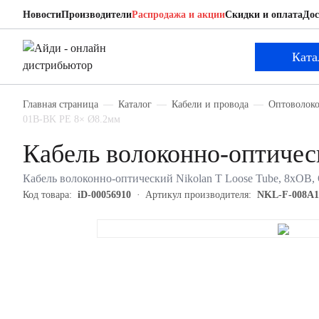
Новости
Производители
Распродажа и акции
Скидки и оплата
Дос
Nikolan NKL-F-008A1T-01B-BK
Кабель волоконно-оптический
Ката
Главная страница
Каталог
Кабели и провода
Оптоволоко
01B-BK PE 8× Ø8.2мм
Кабель волоконно-оптиче
Кабель волоконно-оптический Nikolan Т Loose Tube, 8хОВ, 
Код товара:
iD-00056910
Артикул производителя:
NKL-F-008A1