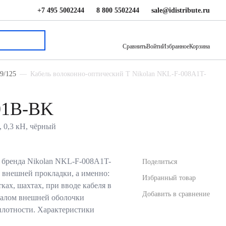
+7 495 5002244
8 800 5502244
sale@idistribute.ru
81.04 ₽
В корзину
Сравнить
Войти
Избранное
Корзина
9/125
Кабель волоконно-оптический Т Nikolan NKL-F-008A1T-
-01B-BK
, 0,3 кН, чёрный
 бренда Nikolan NKL-F-008A1T-
Поделиться
 внешней прокладки, а именно:
Избранный товар
тках, шахтах, при вводе кабеля в
Добавить в сравнение
алом внешней оболочки
плотности. Характеристики