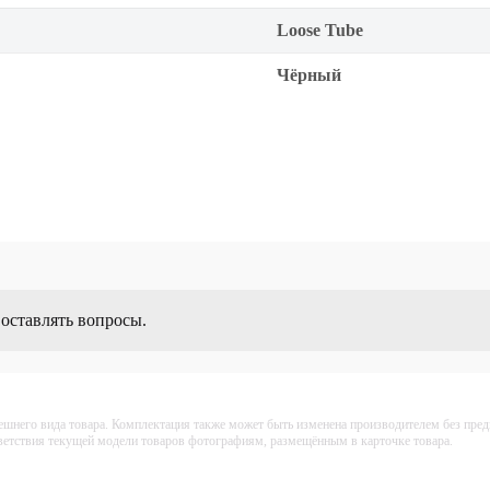
Loose Tube
Чёрный
 оставлять вопросы.
ешнего вида товара. Комплектация также может быть изменена производителем без пре
тветствия текущей модели товаров фотографиям, размещённым в карточке товара.