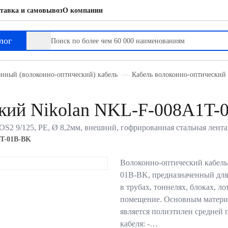
тавка и самовывоз
О компании
лог
нный (волоконно-оптический) кабель
Кабель волоконно-оптический 
ский Nikolan NKL-F-008A1T
OS2 9/125, PE, Ø 8,2мм, внешний, гофрированная стальная лента
T-01B-BK
Волоконно-оптический кабель
01B-BK, предназначенный для
в трубах, тоннелях, блоках, ло
помещение. Основным матери
является полиэтилен средней 
кабеля: -…