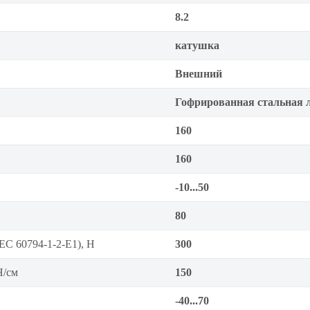
8.2
катушка
Внешний
Гофрированная стальная 
160
160
-10...50
80
EC 60794-1-2-E1), Н
300
Н/см
150
-40...70