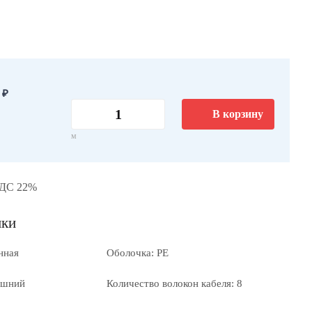
 ₽
В корзину
м
НДС 22%
ики
нная
Оболочка: PE
ешний
Количество волокон кабеля: 8