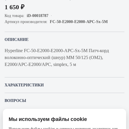
1 650 ₽
Код товара:
iD-00018787
Артикул производителя:
FC-50-E2000-E2000-APC-Sx-5M
ОПИСАНИЕ
Hyperline FC-50-E2000-E2000-APC-Sx-5M Патч-корд
волоконно-оптический (шнур) MM 50/125 (OM2),
E2000/APC-E2000/APC, simplex, 5 м
ХАРАКТЕРИСТИКИ
Артикул производителя
FC-50-E2000-E2000-APC-Sx-
ВОПРОСЫ
5M
К этому товару еще никто не задал вопрос. Будьте первым!
Продукт
Коммутационный шнур
Мы используем файлы cookie
оптический
Представленные изображения и характеристики могут отличаться от реального
Задать вопрос о товаре
внешнего вида товара. Комплектация также может быть изменена производителем
Используем файлы cookies и сервисы интернет-аналитики для