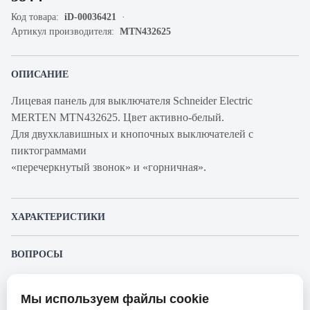
Код товара:
iD-00036421
Артикул производителя:
MTN432625
ОПИСАНИЕ
Лицевая панель для выключателя Schneider Electric
MERTEN MTN432625. Цвет активно-белый.
Для двухклавишных и кнопочных выключателей с
пиктограммами
«перечеркнутый звонок» и «горничная».
ХАРАКТЕРИСТИКИ
Артикул
MTN432625
ВОПРОСЫ
производителя
К этому товару еще никто не задал вопрос. Будьте первым!
Продукт
Клавиша для выключателя
Мы используем файлы cookie
Представленные изображения и характеристики могут отличаться от реального
Производитель
Merten