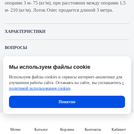
опорами 3 м- 75 (кг/м), при расстоянии между опорами 1,5
м- 210 (кг/м). Лоток Ostec продается длиной 3 метра.
ХАРАКТЕРИСТИКИ
Артикул производителя
УЛ(П)-300х100х3000 (1 мм)
ВОПРОСЫ
Продукт
Металлический лоток
К этому товару еще никто не задал вопрос. Будьте первым!
Производитель
Ostec
Мы используем файлы cookie
Представленные изображения и характеристики могут отличаться от реального
Задать вопрос о товаре
Серия
УЛ
внешнего вида товара. Комплектация также может быть изменена производителем
Используем файлы cookies и сервисы интернет-аналитики для
без предварительного уведомления. Компания АйДистрибьют не несёт
Ширина, мм
300
улучшения работы сайта. Оставаясь на сайте, вы соглашаетесь
с
ответственности в случае не соответствия текущей модели товаров фотографиям,
Пожалуйста,
авторизуйтесь
, чтобы иметь
размещённым в карточке товара.
политикой использования cookies
.
возможность оставлять вопросы.
Высота, мм
100
Длина, мм
3000
Понятно
Тип покрытия
м. Сендзимира
Тип лотка
универсальный
Меню
Каталог
Корзина
Контакты
Кабинет
Наличие перфорации
Да