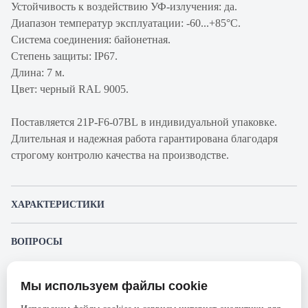
Устойчивость к воздействию УФ-излучения: да.
Диапазон температур эксплуатации: -60...+85°С.
Система соединения: байонетная.
Степень защиты: IP67.
Длина: 7 м.
Цвет: черный RAL 9005.
Поставляется 21P-F6-07BL в индивидуальной упаковке.
Длительная и надежная работа гарантирована благодаря
строгому контролю качества на производстве.
ХАРАКТЕРИСТИКИ
Артикул производителя
21P-F6-07BL
ВОПРОСЫ
Продукт
Шнур коммутационный
К этому товару еще никто не задал вопрос. Будьте первым!
Производитель
Eurolan
Мы используем файлы cookie
Представленные изображения и характеристики могут отличаться от реального
Задать вопрос о товаре
Категория
6
внешнего вида товара. Комплектация также может быть изменена производителем