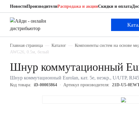
Новости
Производители
Распродажа и акции
Скидки и оплата
Дос
Eurolan 21D-U5-0EWT
Шнур коммутационный
Ката
Главная страница
Каталог
Компоненты систем на основе ме
AWG26, 0.5м, белый
Шнур коммутационный Eu
Шнур коммутационный Eurolan, кат. 5е, неэкр., U/UTP, RJ4
Код товара:
iD-00003864
Артикул производителя:
21D-U5-0EW