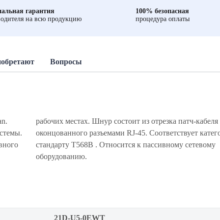
альная гарантия
100% безопасная
одителя на всю продукцию
процедура оплаты
иобретают
Вопросы
n.
ля
стемы.
и 5е и
вного
евому
оборудованию.
21D-U5-0EWT