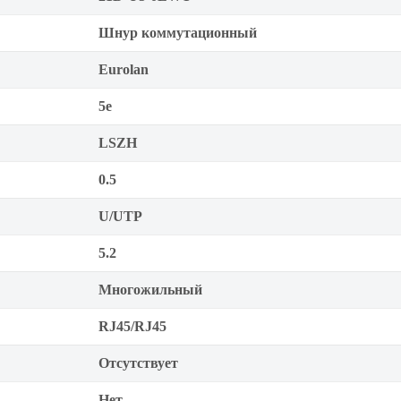
Шнур коммутационный
Eurolan
5е
LSZH
0.5
U/UTP
5.2
Многожильный
RJ45/RJ45
Отсутствует
Нет