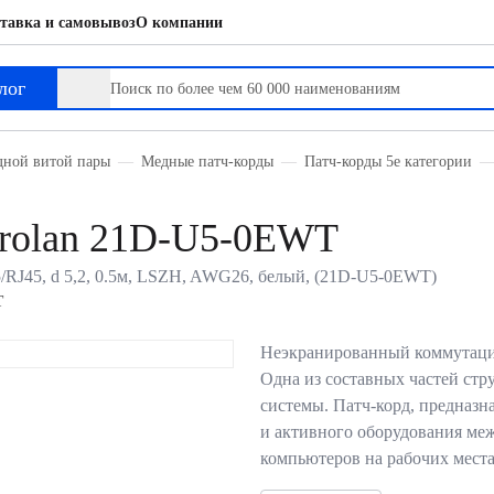
тавка и самовывоз
О компании
лог
дной витой пары
Медные патч-корды
Патч-корды 5е категории
rolan 21D-U5-0EWT
5/RJ45, d 5,2, 0.5м, LSZH, AWG26, белый, (21D-U5-0EWT)
T
Неэкранированный коммутацио
Одна из составных частей ст
системы. Патч-корд, предназн
и активного оборудования ме
компьютеров на рабочих мест