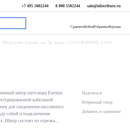
+7 495 5002244
8 800 5502244
sale@idistribute.ru
244.80 ₽
В корзину
Сравнить
Войти
Избранное
Корзина
Шнур комм. Eurolan, кат. 5е, неэкр., U/UTP, RJ45/RJ45, LSZH,
нный шнур патч-корд Eurolan.
Поделиться
руктурированной кабельной
Избранный товар
ачен для соединения пассивного
Добавить в сравнение
жду собой и подключения
ах. Шнур состоит из отрезка…