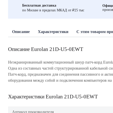
Бесплатная доставка
Офици
произв
по Москве в пределах МКАД от ₽25 тыс
Описание
Характеристики
С этим товаром пр
Описание Eurolan 21D-U5-0EWT
Неэкранированный коммутационный шнур патч-корд Eurola
рабочих местах. Шнур состоит из отрезка патч-кабе
Одна из составных частей структурированной кабельной си
оконцованного разъемами RJ-45. Соответствует категори
Патч-корд, предназначен для соединения пассивного и акти
стандарту T568B . Относится к пассивному сет
оборудования между собой и подключения компьютеров на
Характеристики Eurolan 21D-U5-0EWT
Артикул производителя