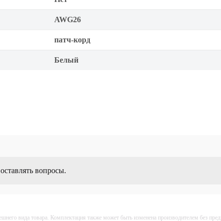
AWG26
патч-корд
Белый
 оставлять вопросы.
ешнего вида товара. Комплектация также может быть изменена производителем без пре