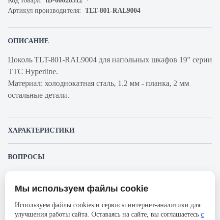
Код товара:
iD-00028512
Артикул производителя:
TLT-801-RAL9004
ОПИСАНИЕ
Цоколь TLT-801-RAL9004 для напольных шкафов 19" серии
TTC Hyperline.
Материал: холоднокатная сталь, 1.2 мм - планка, 2 мм
остальные детали.
ХАРАКТЕРИСТИКИ
Артикул производителя
TLT-801-RAL9004
ВОПРОСЫ
Продукт
Цоколь (к шкафу)
К этому товару еще никто не задал вопрос. Будьте первым!
Производитель
Hyperline
Мы используем файлы cookie
Представленные изображения и характеристики могут отличаться от реального
Задать вопрос о товаре
Ширина, мм
800
внешнего вида товара. Комплектация также может быть изменена производителем
Используем файлы cookies и сервисы интернет-аналитики для
без предварительного уведомления. Компания АйДистрибьют не несёт
Высота, мм
100
улучшения работы сайта. Оставаясь на сайте, вы соглашаетесь
с
ответственности в случае не соответствия текущей модели товаров фотографиям,
Пожалуйста,
авторизуйтесь
, чтобы иметь