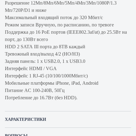
Разрешение 12Мп/8Мп/6Мп/5Мп/4Мп/3Мп/1080P/1.3
Мп/720P/D1 и ниже
Максимальный входящий поток до 320 Мбит/с
Режим записи Вручную, по расписанию, по тревоге
Поддержка до 16 PoE портов (IEEE802.3af/at) до 25.5Вт на
порт, до 130Вт всего
HDD 2 SATA III порта до 8TB каждый
Тревожный вход/выход 4/2 (НО/НЗ)
Задняя панель: 1 x USB2.0, 1 x USB3.0
Интерфейс HDMI / VGA
Интерфейс 1 RJ-45 (10/100/1000Мбит/с)
Мобильные платформы iPhone, iPad, Android
Питание AC 100-240В, 50Гц
Потребление до 16.7Вт (без HDD).
ХАРАКТЕРИСТИКИ
Артикул производителя
DHI-NVR5232-16P-4KS2
ВОПРОСЫ