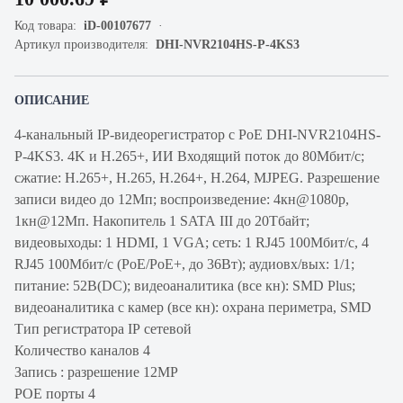
Код товара:
iD-00107677
Артикул производителя:
DHI-NVR2104HS-P-4KS3
ОПИСАНИЕ
4-канальный IP-видеорегистратор с PoE DHI-NVR2104HS-
P-4KS3. 4K и H.265+, ИИ Входящий поток до 80Мбит/с;
сжатие: H.265+, H.265, H.264+, H.264, MJPEG. Разрешение
записи видео до 12Мп; воспроизведение: 4кн@1080p,
1кн@12Мп. Накопитель 1 SATA III до 20Тбайт;
видеовыходы: 1 HDMI, 1 VGA; cеть: 1 RJ45 100Мбит/с, 4
RJ45 100Мбит/с (PoE/PoE+, до 36Вт); аудиовх/вых: 1/1;
питание: 52В(DC); видеоаналитика (все кн): SMD Plus;
видеоаналитика с камер (все кн): охрана периметра, SMD
Тип регистратора IP сетевой
Количество каналов 4
Запись : разрешение 12MP
POE порты 4