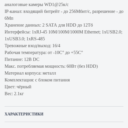
аналоговые камеры WD1@25к/с
IP-канал: входящий битрейт - до 256Мбит/с, разрешение - до
6Мп
Хранение данных: 2 SATA для HDD до 12Тб
Интерфейсы: 1хRJ-45 10M/100M/1000M Ethernet; 1хUSB2.0;
1хUSB3.0; 1хRS-485
Тревожные вход/выход: 16/4
Рабочая температура: от -10C° до +55C°
Питание: 12В DC
Макс. потребляемая мощность: 60Вт (без HDD)
Материал корпуса: металл
Комплектация: с блоком питания
Цвет: чёрный
Вес: 2.1кг
ХАРАКТЕРИСТИКИ
Артикул
F-HR-2324/2