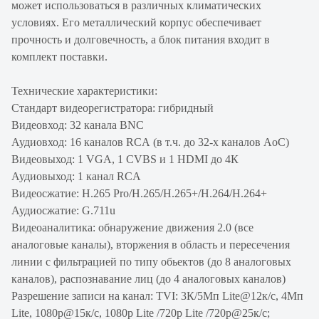
может использоваться в различных климатических
условиях. Его металлический корпус обеспечивает
прочность и долговечность, а блок питания входит в
комплект поставки.
Технические характеристики:
Стандарт видеорегистратора: гибридный
Видеовход: 32 канала BNC
Аудиовход: 16 каналов RCA (в т.ч. до 32-х каналов AoC)
Видеовыход: 1 VGA, 1 CVBS и 1 HDMI до 4К
Аудиовыход: 1 канал RCA
Видеосжатие: H.265 Pro/H.265/H.265+/H.264/H.264+
Аудиосжатие: G.711u
Видеоаналитика: обнаружение движения 2.0 (все
аналоговые каналы), вторжения в область и пересечения
линии c фильтрацией по типу обьектов (до 8 аналоговых
каналов), распознавание лиц (до 4 аналоговых каналов)
Разрешение записи на канал: TVI: 3К/5Мп Lite@12к/с, 4Мп
Lite, 1080p@15к/с, 1080p Lite /720p Lite /720p@25к/с;