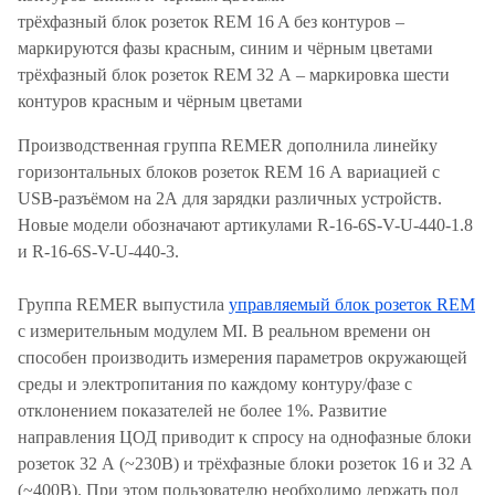
трёхфазный блок розеток REM 16 A без контуров –
маркируются фазы красным, синим и чёрным цветами
трёхфазный блок розеток REM 32 А – маркировка шести
контуров красным и чёрным цветами
Производственная группа REMER дополнила линейку
горизонтальных блоков розеток REM 16 А вариацией с
USB-разъёмом на 2А для зарядки различных устройств.
Новые модели обозначают артикулами R-16-6S-V-U-440-1.8
и R-16-6S-V-U-440-3.
Группа REMER выпустила
управляемый блок розеток REM
с измерительным модулем MI. В реальном времени он
способен производить измерения параметров окружающей
среды и электропитания по каждому контуру/фазе с
отклонением показателей не более 1%. Развитие
направления ЦОД приводит к спросу на однофазные блоки
розеток 32 А (~230В) и трёхфазные блоки розеток 16 и 32 А
(~400В). При этом пользователю необходимо держать под