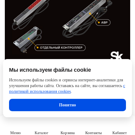
Мы используем файлы cookie
Блоки распределения питания REM
Используем файлы cookies и сервисы интернет-аналитики для
улучшения работы сайта. Оставаясь на сайте, вы соглашаетесь
с
766.27 Кб
политикой использования cookies
.
Понятно
Меню
Каталог
Корзина
Контакты
Кабинет