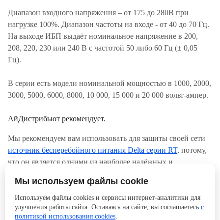
Диапазон входного напряжения – от 175 до 280В при
нагрузке 100%. Диапазон частоты на входе - от 40 до 70 Гц.
На выходе ИБП выдаёт номинальное напряжение в 200,
208, 220, 230 или 240 В с частотой 50 либо 60 Гц (± 0,05
Гц).
В серии есть модели номинальной мощностью в 1000, 2000,
3000, 5000, 6000, 8000, 10 000, 15 000 и 20 000 вольт-ампер.
АйДистрибьют рекомендует.
Мы рекомендуем вам использовать для защиты своей сети
источник бесперебойного питания Delta серии RT
, потому,
что он является одними из наиболее надёжных и
эффективных устройств для защиты электроустройств от
Мы используем файлы cookie
неполадок сети. Заказать ИБП этой серии можно на сайте
АйДи, перейдя по ссылке в описании. Пусть ваше
Используем файлы cookies и сервисы интернет-аналитики для
улучшения работы сайта. Оставаясь на сайте, вы соглашаетесь
с
оборудование никогда не отключается от электропитания!
политикой использования cookies
.