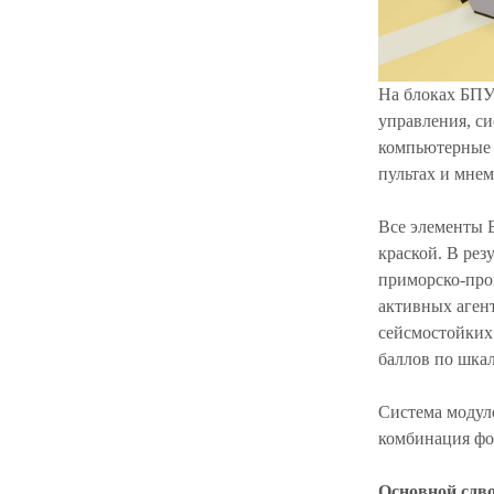
На блоках БПУ
управления, с
компьютерные 
пультах и мнем
Все элементы 
краской. В рез
приморско-про
активных аген
сейсмостойких
баллов по шка
Система модул
комбинация фор
Основной сдв