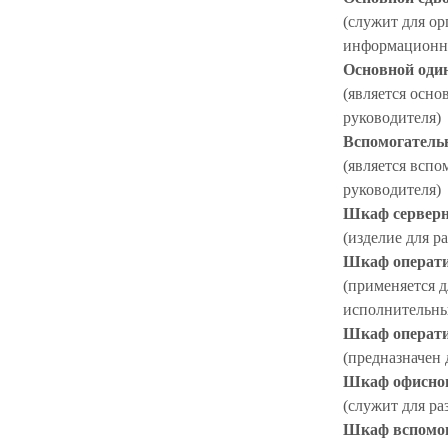
(служит для ор
информационн
Основной оди
(является осн
руководителя)
Вспомогатель
(является всп
руководителя)
Шкаф серверн
(изделие для 
Шкаф операти
(применяется 
исполнительны
Шкаф операти
(предназначен
Шкаф офисног
(служит для р
Шкаф вспомог