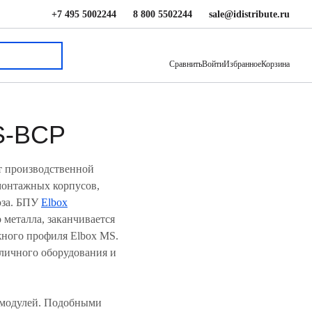
+7 495 5002244
8 800 5502244
sale@idistribute.ru
Сравнить
Войти
Избранное
Корзина
MS-BCP
 производственной
монтажных корпусов,
юза. БПУ
Elbox
 металла, заканчивается
ного профиля Elbox MS.
личного оборудования и
а модулей. Подобными