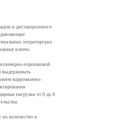
зации и дистанционного
управляющие
тикальных операторских
можные ключи.
 полимерно-порошковой
 и выдерживать
нием коррозионно-
ектирования
арные нагрузки от 0 до 8
ельства.
 их количество и