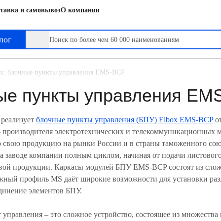
тавка и самовывоз
О компании
лог
ox: блочные пункты управления EMS-BCP
ные пункты управления E
 реализует
блочные пункты управления (БПУ) Elbox EMS-BCP
от
- производителя электротехнических и телекоммуникационных 
 свою продукцию на рынки России и в страны таможенного со
а заводе компании полным циклом, начиная от подачи листового
вой продукции. Каркасы модулей БПУ EMS-BCP состоят из слож
ный профиль MS даёт широкие возможности для установки раз
динение элементов БПУ.
 управления – это сложное устройство, состоящее из множеств