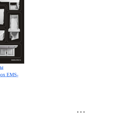
ты
box EMS-
• • •