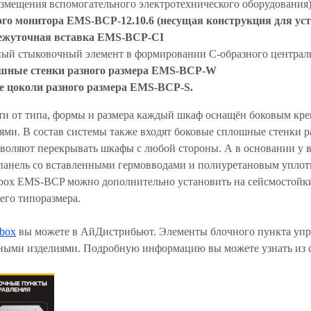
азмещения вспомогательного электротехнического оборудования
о монитора EMS-BCP-12.10.6 (несущая конструкция для уст
ежуточная вставка EMS-BCP-CI
ный стыковочный элемент в формировании С-образного централь
шные стенки разного размера EMS-BCP-W
е цоколи разного размера EMS-BCP-S.
ти от типа, формы и размера каждый шкаф оснащён боковым кре
ями. В состав системы также входят боковые сплошные стенки 
зволяют перекрывать шкафы с любой стороны. А в основании у в
панель со вставленными гермовводами и полиуретановым уплот
ox EMS-BCP можно дополнительно установить на сейсмостойк
его типоразмера.
box
вы можете в АйДистрибьют. Элементы блочного пункта уп
зными изделиями. Подробную информацию вы можете узнать из с