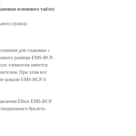
)
ановки основного табло)
ного пульта)
плением для стыковки с
разного размера EMS-BCP-
сех элементов имеется
нителем. При этом все
ие цоколи EMS-BCP-S
равления Elbox EMS-BCP
пециального буклета.