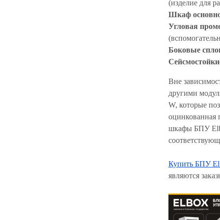
(изделие для р
Шкаф основног
Угловая пром
(вспомогатель
Боковые спло
Сейсмостойки
Вне зависимос
другими модул
W, которые по
оцинкованная 
шкафы БПУ Elb
соответствующ
Купить БПУ El
являются зака