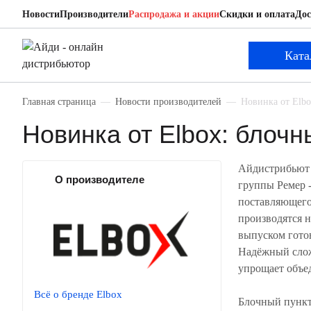
Новости
Производители
Распродажа и акции
Скидки и оплата
Дос
Ката
Главная страница
Новости производителей
Новинка от Elb
Новинка от Elbox: блоч
Айдистрибьют
О производителе
группы Ремер 
поставляющего
производятся н
выпуском гото
Надёжный слож
упрощает объе
Всё о бренде Elbox
Блочный пункт