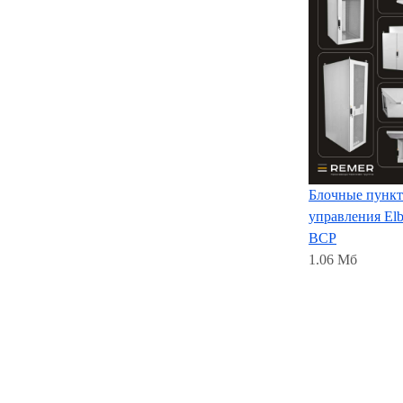
Блочные пунк
управления El
BCP
1.06 Мб