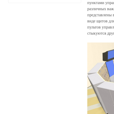
пунктами управ
различных важ
представлены 
виде щитов дл
пультов управ
стыкуются дру