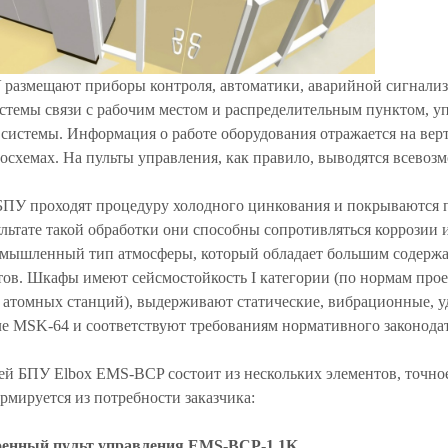
 размещают приборы контроля, автоматики, аварийной сигнали
истемы связи с рабочим местом и распределительным пунктом, 
системы. Информация о работе оборудования отражается на вер
осхемах. На пульты управления, как правило, выводятся всевоз
БПУ проходят процедуру холодного цинкования и покрываются
ультате такой обработки они способны сопротивляться коррозии
мышленный тип атмосферы, который обладает большим содержа
тов. Шкафы имеют сейсмостойкость I категории (по нормам про
 атомных станций), выдерживают статические, вибрационные, уд
ле MSK-64 и соответствуют требованиям нормативного законодат
ей БПУ Elbox EMS-BCP состоит из нескольких элементов, точное
мируется из потребности заказчика:
оенный пульт управления EMS-BCP-1.1K