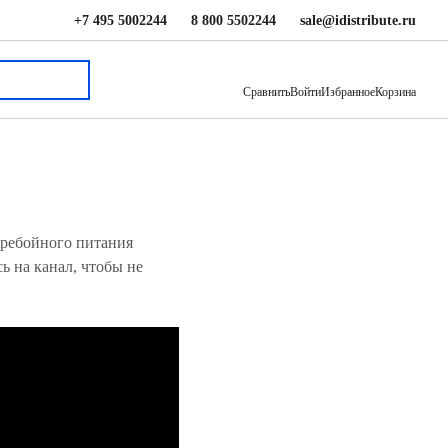
+7 495 5002244
8 800 5502244
sale@idistribute.ru
Сравнить
Войти
Избранное
Корзина
еребойного питания
 на канал, чтобы не