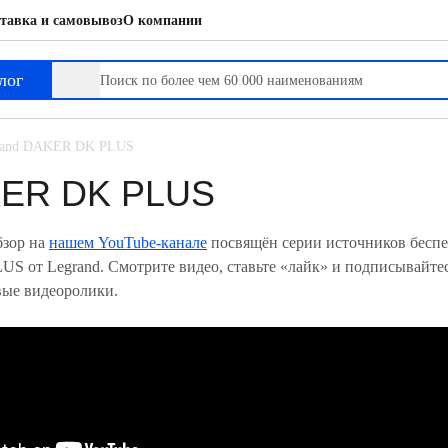
тавка и самовывоз
О компании
лог
rand DAKER DK PLUS
KER DK PLUS
бзор на
нашем YouTube-канале
посвящён серии источников бесп
 от Legrand. Смотрите видео, ставьте «лайк» и подписывайтесь
вые видеоролики.