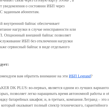
ечивает связь через сетевую карту SNMP , а
ет уведомления о состоянии ИБП через
С заданным абонентам.
й внутренний байпас обеспечивает
итание нагрузки в случае неисправности или
П. Опционный внешний байпас позволяет
бслуживание ИБП без отключения нагрузки
также сервисный байпас в виде отдельного
дует:
омендуем вам обратить внимание на эти
ИБП Legrand
?
AKER DK PLUS: во-первых, является одним из лучших варианто
торых, позволяет легко наращивать время автономной работы и 
ядку батарейных шкафов; и, в-третьих, компания Легранд – это 
, который оказывает полный спектр технического, гарантийног