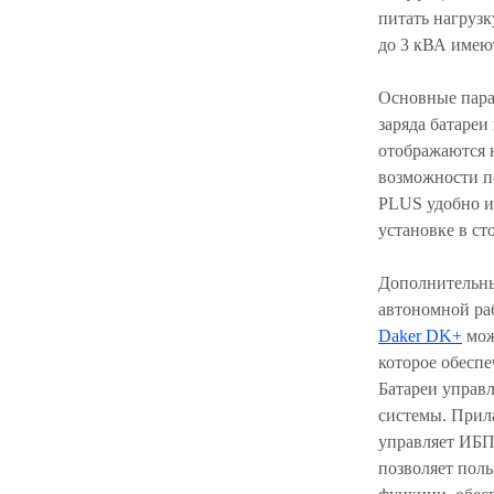
питать нагруз
до 3 кВА имею
Основные пара
заряда батареи
отображаются 
возможности 
PLUS удобно ис
установке в ст
Дополнительны
автономной ра
Daker DK+
мож
которое обеспе
Батареи управ
системы. Прил
управляет ИБП,
позволяет пол