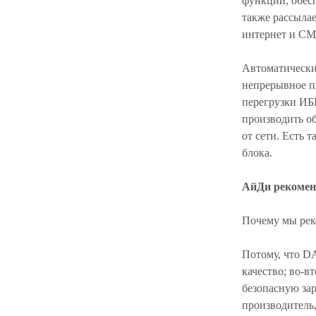
функции, обесп
также рассыла
интернет и СМ
Автоматически
непрерывное п
перегрузки ИБ
производить о
от сети. Есть 
блока.
АйДи рекомен
Почему мы рек
Потому, что D
качество; во-в
безопасную зар
производитель