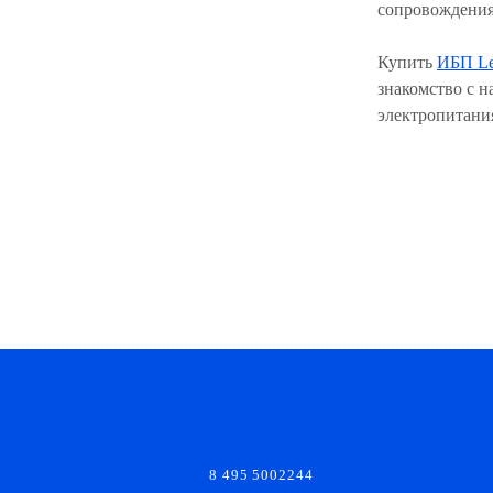
сопровождения
Купить
ИБП L
знакомство с н
электропитани
8 495 5002244