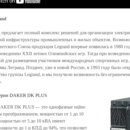
and
d
предлагает полный комплекс решений для организации электри
й инфраструктуры промышленных и жилых объектов. Возможно, 
етского Союза продукция Legrand впервые появилась в 1980 году
проведению XXII летних Олимпийских игр. Тогда при возведени
ой для размещения участников международных спортивных игр, 
мы Легранд. Позднее, уже в новой России, в 1993 году было от
ство группы Legrand, и мы получили возможность без ограниче
.
серии DAKER DK PLUS
DAKER DK PLUS — это однофазные online
 преобразованием, мощностью от 1 до 10
ощностью от 5 до 10 кВА имеют
ощности до 1 и КПД до 94%, что позволяет