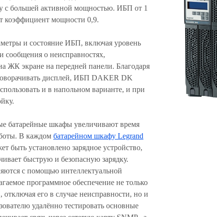
ку с большей активной мощностью. ИБП от 1
т коэффициент мощности 0,9.
метры и состояние ИБП, включая уровень
 и сообщения о неисправностях,
на ЖК экране на передней панели. Благодаря
поворачивать дисплей, ИБП DAKER DK
пользовать и в напольном варианте, и при
ойку.
е батарейные шкафы увеличивают время
боты. В каждом
батарейном шкафу Legrand
ет быть установлено зарядное устройство,
чивает быструю и безопасную зарядку.
ляются с помощью интеллектуальной
агаемое программное обеспечение не только
 отключая его в случае неисправности, но и
ьзователю удалённо тестировать основные