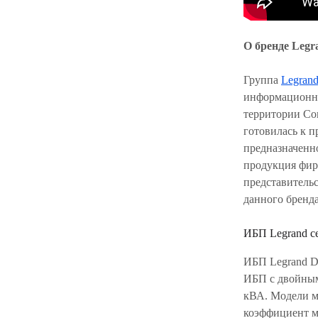
О бренде Legr
Группа
Legran
информационно
территории Сов
готовилась к 
предназначенн
продукция фир
представитель
данного бренда
ИБП Legrand 
ИБП Legrand 
ИБП с двойным
кВА. Модели м
коэффициент м