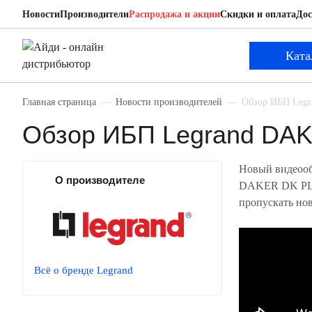
Новости
Производители
Распродажа и акции
Скидки и оплата
Дос
Ката
Главная страница
Новости производителей
Обзор ИБП Leg
Обзор ИБП Legrand DA
Новый видеоо
О производителе
DAKER DK PLUS
пропускать но
Всё о бренде Legrand