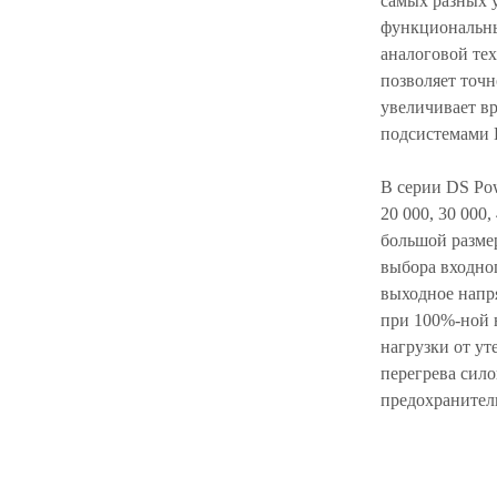
самых разных 
функциональны
аналоговой тех
позволяет точн
увеличивает вр
подсистемами 
В серии DS Pow
20 000, 30 000,
большой размер
выбора входног
выходное напр
при 100%-ной 
нагрузки от ут
перегрева сило
предохранители