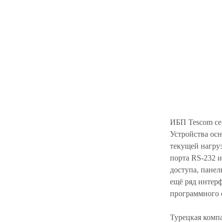
ИБП Tescom се
Устройства ос
текущей нагруз
порта RS-232 
доступа, пане
ещё ряд интер
программного 
Турецкая комп