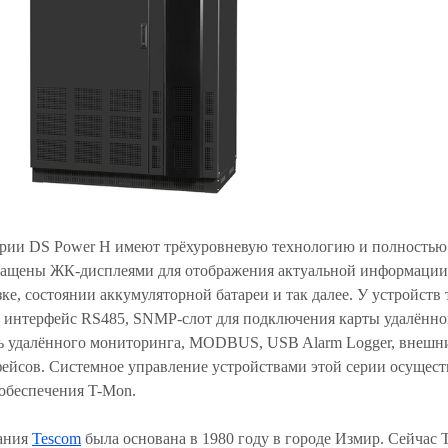
рии DS Power H имеют трёхуровневую технологию и полностью
нащены ЖК-дисплеями для отображения актуальной информации 
ке, состоянии аккумуляторной батареи и так далее. У устройств
и интерфейс RS485, SNMP-слот для подключения карты удалённ
ль удалённого мониторинга, MODBUS, USB Alarm Logger, внеш
фейсов. Системное управление устройствами этой серии осущес
обеспечения T-Mon.
ания
Tescom
была основана в 1980 году в городе Измир. Сейчас 