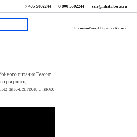
+7 495 5002244
8 800 5502244
sale@idistribute.ru
Сравнить
Войти
Избранное
Корзина
бойного питания Tescom
 серверного,
ых дата-центров, а также