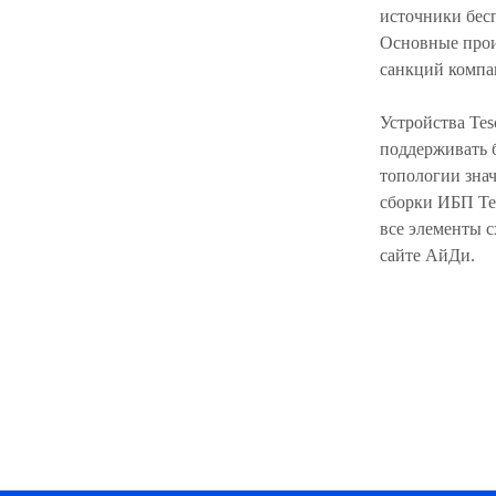
источники бес
Основные прои
санкций компа
Устройства Te
поддерживать 
топологии зна
сборки ИБП Tes
все элементы 
сайте АйДи.