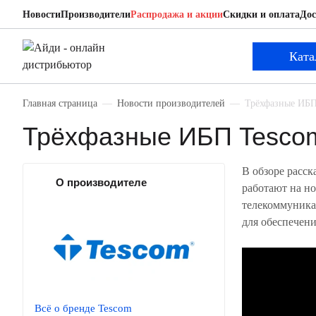
Новости
Производители
Распродажа и акции
Скидки и оплата
Дос
Ката
Главная страница
Новости производителей
Трёхфазные ИБП
Трёхфазные ИБП Tesco
В обзоре расс
О производителе
работают на н
телекоммуника
для обеспечен
Всё о бренде Tescom