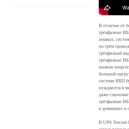
В отличие от 
трёхфазные ИБ
первых, систе
по трём прово
трёхфазный выд
трёхфазные ИБ
низком энергоп
большой нагру
системе ИБП бу
нуждаются в м
даже сэкономит
трёхфазные ИБ
в домашних и 
В UPS Tescom 