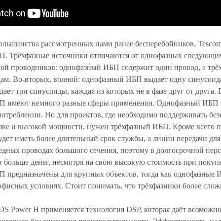
большинства рассмотренных нами ранее бесперебойников, Tescom
П. Трёхфазные источники отличаются от однофазных следующим
мой проводников: однофазный ИБП содержит один провод, а трё
дам. Во-вторых, волной: однофазный ИБП выдает одну синусоид
ает три синусоиды, каждая из которых не в фазе друг от друга. 
П имеют немного разные сферы применения. Однофазный ИБП 
отреблении. Но для проектов, где необходимо поддерживать без
зке и высокой мощности, нужен трёхфазный ИБП. Кроме всего п
дет иметь более длительный срок службы, а линии передачи для
едных проводах большого сечения, поэтому в долгосрочной пе
 больше денег, несмотря на свою высокую стоимость при покупк
П предназначены для крупных объектов, тогда как однофазные
офисных условиях. Стоит понимать, что трёхфазники более слож
DS Power H применяется технология DSP, которая даёт возможно