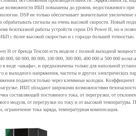
условиях без снижения производительности. Эффективность, на
е возможности ИБП повышены до уровня, недостижимого при 
нологии. DSP не только обеспечивает значительное увеличение н
о обрабатывать сигналы на очень высокой скорости. Новый подх
емя безотказной работы устройств серии DS Power H, но и позв
ИБП с более высокой скоростью и с гораздо большей точностью.
er H от бренда Tescom есть модели с полной выходной мощность
 40 000, 60 000, 80 000, 100 000, 300 000, 400 000 и 500 000 воль
 в виде «шкафа», и предназначены только для напольной устано
о и выходного напряжения, частоты и других электрических пар
яжения подаются только через клеммные колодки. Коэффициент
нагрузке. ИБП обладают широкими возможностями безопасности
ечки составляющей постоянного тока, от перегрузки, от отклоне
вого модуля, от перегрузки по току и от высокой температуры.
, ограничение тока заряда, температурная компенсация.