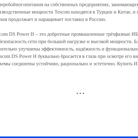
перебойногопитания на собственных предприятиях, занимающих
зводственные мощности Tescom находятся в Турции и Китае, и 
ния продолжает и наращивает поставки в Россию.
scom DS Power H – это добротные промышленные трёхфазные И
безопасность сети при большой нагрузке и высокой мощности. Б
чительно улучшены эффективность, надёжность и функционально
com DS Power H буквально бросается в глаза при осмотре его в
схемы соединены устойчиво, рационально и эстетично. Купить 
• • •