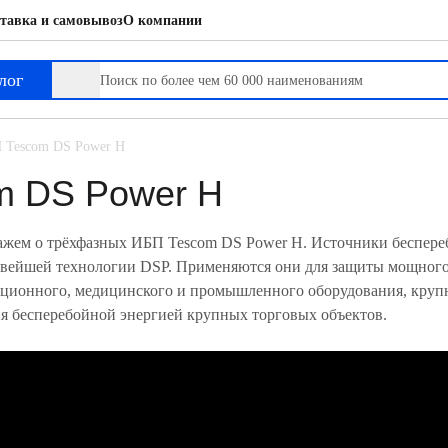
тавка и самовывоз
О компании
лог
 Tescom DS Power H
m DS Power H
кажем о трёхфазных ИБП Tescom DS Power H. Источники беспере
овейшей технологии DSP. Применяются они для защиты мощного
ционного, медицинского и промышленного оборудования, крупн
ия бесперебойной энергией крупных торговых объектов.