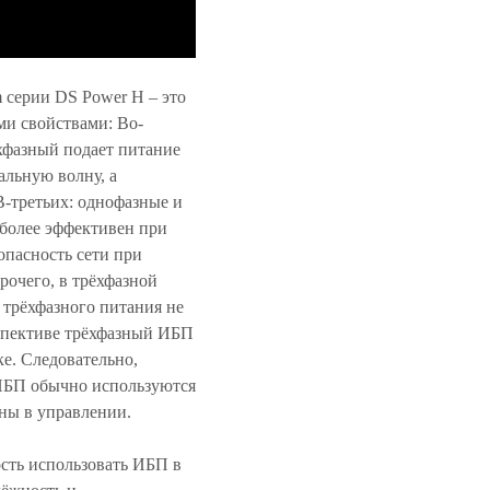
 серии DS Power H – это
и свойствами: Во-
хфазный подает питание
альную волну, а
В-третьих: однофазные и
более эффективен при
опасность сети при
рочего, в трёхфазной
 трёхфазного питания не
рспективе трёхфазный ИБП
е. Следовательно,
 ИБП обычно используются
ны в управлении.
сть использовать ИБП в