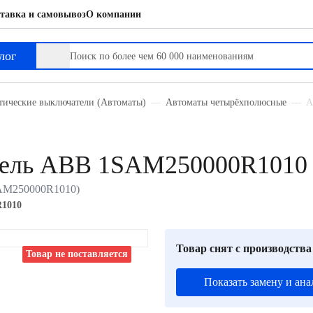
тавка и самовывоз
О компании
лог
тические выключатели (Автоматы)
Автоматы четырёхполюсные
А
тель ABB 1SAM250000R1010
SAM250000R1010)
1010
Товар снят с производства
Товар не поставляется
Показать замену и ана