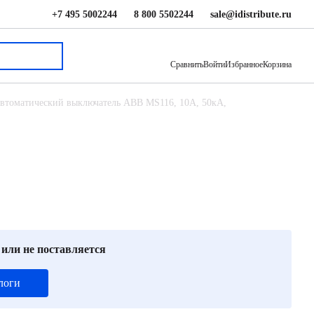
+7 495 5002244
8 800 5502244
sale@idistribute.ru
4 522 ₽
В корзину
Сравнить
Войти
Избранное
Корзина
втоматический выключатель ABB MS116, 10А, 50кА,
 или не поставляется
логи