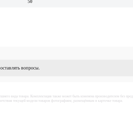
50
 оставлять вопросы.
ешнего вида товара. Комплектация также может быть изменена производителем без пре
тветствия текущей модели товаров фотографиям, размещённым в карточке товара.