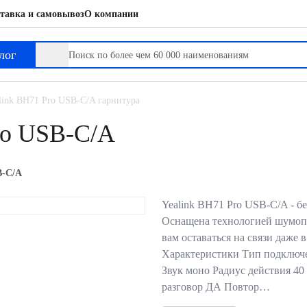
тавка и самовывоз
О компании
лог
link BH71 Pro USB-C/A гарнитура
ro USB-C/A
B-C/A
Yealink BH71 Pro USB-C/A - бе
Оснащена технологией шумопо
вам оставаться на связи даже 
Характеристики Тип подключе
Звук моно Радиус действия 40
разговор ДА Повтор…