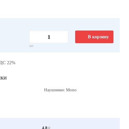
В корзину
шт
НДС 22%
ики
Наушники: Mono
4.8
☆