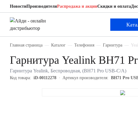
Новости
Производители
Распродажа и акции
Скидки и оплата
Дос
Yealink BH71 Pro USB-C/A
Гарнитура
Ката
Главная страница
Каталог
Телефония
Гарнитура
Yea
Гарнитура Yealink BH71 P
Гарнитура Yealink, Беспроводная, (BH71 Pro USB-C/A)
Код товара:
iD-00112278
Артикул производителя:
BH71 Pro US