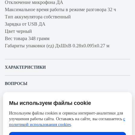
Отключение микрофона ДА
Максимальное время работы в режиме разговора 32 ч
Тип аккумулятора собственный
Зарядка от USB ДА
Цвет черный
Вес товара 348 грамм
Габариты упаковки (ед) ДхШхВ 0.28х0.095х0.27 м
ХАРАКТЕРИСТИКИ
Артикул производителя
BH74 UC USB-C/A
ВОПРОСЫ
Продукт
Гарнитура
К этому товару еще никто не задал вопрос. Будьте первым!
Производитель
Yealink
Мы используем файлы cookie
Представленные изображения и характеристики могут отличаться от реального
Задать вопрос о товаре
Вид
Беспроводная
внешнего вида товара. Комплектация также может быть изменена производителем
Используем файлы cookies и сервисы интернет-аналитики для
без предварительного уведомления. Компания АйДистрибьют не несёт
Ширина, мм
270
улучшения работы сайта. Оставаясь на сайте, вы соглашаетесь
с
ответственности в случае не соответствия текущей модели товаров фотографиям,
Пожалуйста,
авторизуйтесь
, чтобы иметь
размещённым в карточке товара.
политикой использования cookies
.
возможность оставлять вопросы.
Высота, мм
100