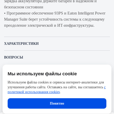
зарядка аккумулятора держите батареи в надежном и
безопасном состоянии
• Программное обеспечение 93PS и Eaton Intelligent Power
Manager Suite берет устойчивость системы к следующему
преодоление электрической и ИТ-инфраструктуры.
ХАРАКТЕРИСТИКИ
Артикул
BF80A0306A01000000
ВОПРОСЫ
производителя
К этому товару еще никто не задал вопрос. Будьте первым!
Продукт
ИБП
Мы используем файлы cookie
Представленные изображения и характеристики могут отличаться от реального
Производитель
Eaton
Задать вопрос о товаре
внешнего вида товара. Комплектация также может быть изменена производителем
Используем файлы cookies и сервисы интернет-аналитики для
без предварительного уведомления. Компания АйДистрибьют не несёт
Серия
93PS
улучшения работы сайта. Оставаясь на сайте, вы соглашаетесь
с
ответственности в случае не соответствия текущей модели товаров фотографиям,
Пожалуйста,
авторизуйтесь
, чтобы иметь
размещённым в карточке товара.
политикой использования cookies
.
Ширина, мм
480
возможность оставлять вопросы.
Высота, мм
1750
Понятно
Количество фаз
3Ф