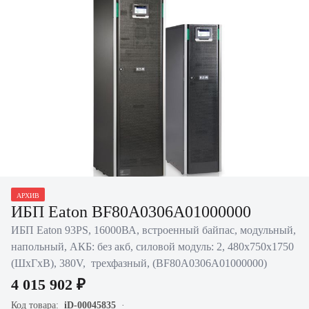
Нажать для увеличения
АРХИВ
ИБП Eaton BF80A0306A01000000
ИБП Eaton 93PS, 16000ВА, встроенный байпас, модульный,
напольный, АКБ: без акб, силовой модуль: 2, 480х750х1750
(ШхГхВ), 380V, трехфазный, (BF80A0306A01000000)
4 015 902 ₽
Код товара:
iD-00045835