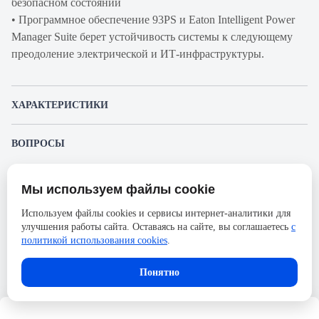
безопасном состоянии
• Программное обеспечение 93PS и Eaton Intelligent Power
Manager Suite берет устойчивость системы к следующему
преодоление электрической и ИТ-инфраструктуры.
ХАРАКТЕРИСТИКИ
Артикул производителя
BC02A4206A01000000
ВОПРОСЫ
Продукт
ИБП
К этому товару еще никто не задал вопрос. Будьте первым!
Производитель
Eaton
Мы используем файлы cookie
Представленные изображения и характеристики могут отличаться от реального
Задать вопрос о товаре
Серия
93PS
внешнего вида товара. Комплектация также может быть изменена производителем
Используем файлы cookies и сервисы интернет-аналитики для
без предварительного уведомления. Компания АйДистрибьют не несёт
Время автономной
15
улучшения работы сайта. Оставаясь на сайте, вы соглашаетесь
с
ответственности в случае не соответствия текущей модели товаров фотографиям,
Пожалуйста,
авторизуйтесь
, чтобы иметь
размещённым в карточке товара.
политикой использования cookies
.
работы под нагрузкой,
возможность оставлять вопросы.
мин.
Понятно
Ширина, мм
480
Высота, мм
1750