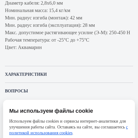
Диаметр кабеля: 2,8х6,0 мм
Номинальная масса: 15,4 кг/км
Мин. радиус изгиба (монтаж): 42 мм
Мин. радиус изгиба (эксплуатация): 28 мм
Макс. допустимое растягивающее усилие (Э-М): 250-450 Н
Рабочая температура: от -25°C до +75°C
Цвет: Аквамарин
ХАРАКТЕРИСТИКИ
Артикул производителя
TB-ZIP-6-02T-
ВОПРОСЫ
FR-LSZH-IN-25
К этому товару еще никто не задал вопрос. Будьте первым!
Продукт
Кабель
Мы используем файлы cookie
волоконно-
Представленные изображения и характеристики могут отличаться от реального
Задать вопрос о товаре
внешнего вида товара. Комплектация также может быть изменена производителем
оптический
Используем файлы cookies и сервисы интернет-аналитики для
без предварительного уведомления. Компания АйДистрибьют не несёт
улучшения работы сайта. Оставаясь на сайте, вы соглашаетесь
с
ответственности в случае не соответствия текущей модели товаров фотографиям,
Пожалуйста,
авторизуйтесь
, чтобы иметь
Производитель
Cabeus
размещённым в карточке товара.
политикой использования cookies
.
возможность оставлять вопросы.