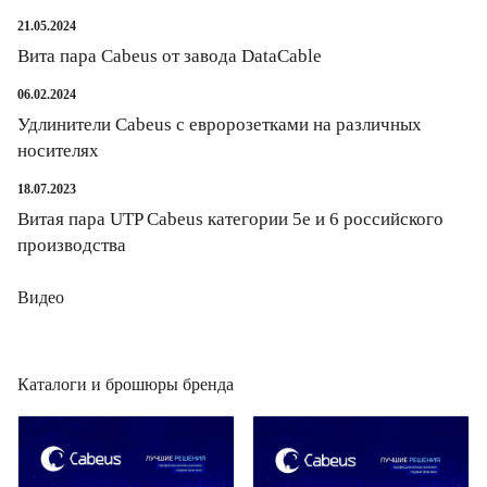
8
БРП с удаленным управлением
1
Инструмент для сборки универсальных модулей
2
73
21.05.2024
Гильзы защитные КДЗС
Стяжки кабельные
4
Вита пара Cabeus от завода DataCable
Вилки и разъёмы
4
5
Лицевые панели и вставки для оптических панелей
Площадки
06.02.2024
14
Элементы цветовой и цифровой кодировки шнуров
Удлинители Cabeus с евророзетками на различных
10
rj45 колпачок
носителях
18.07.2023
Витая пара UTP Cabeus категории 5e и 6 российского
производства
Видео
Каталоги и брошюры бренда