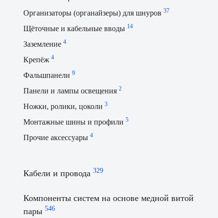
37
Организаторы (органайзеры) для шнуров
14
Щёточные и кабельные вводы
4
Заземление
4
Крепёж
9
Фальшпанели
2
Панели и лампы освещения
3
Ножки, ролики, цоколи
5
Монтажные шины и профили
4
Прочие аксессуары
329
Кабели и провода
229
Витая пара
Компоненты систем на основе медной витой
13
Кабели многопарные
546
пары