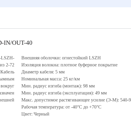
D-IN/OUT-40
R-LSZH-
Внешняя оболочки: огнестойкий LSZH
из 2-72
Изоляция волокна: плотное буферное покрытие
Кабель
Диаметр кабеля: 5 мм
одымным
Номинальная масса: 25 кг/км
вокруг
Мин. радиус изгиба (монтаж): 98 мм
азначен
Мин. радиус изгиба (эксплуатация): 49 мм
внешней
Макс. допустимое растягивающее усилие (Э-М): 540-
Рабочая температура: от -40°C до +70°C
Цвет: Черный