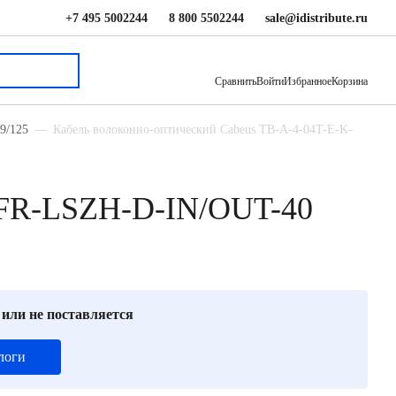
+7 495 5002244
8 800 5502244
sale@idistribute.ru
64.19 ₽
В корзину
Сравнить
Войти
Избранное
Корзина
9/125
Кабель волоконно-оптический Cabeus TB-A-4-04T-E-K-
K-FR-LSZH-D-IN/OUT-40
 или не поставляется
логи