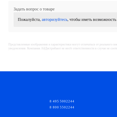
Задать вопрос о товаре
Пожалуйста,
авторизуйтесь
, чтобы иметь возможность
Представленные изображения и характеристики могут отличаться от реального вн
уведомления. Компания АйДистрибьют не несёт ответственности в случае не соо
8 495 5002244
8 800 5502244