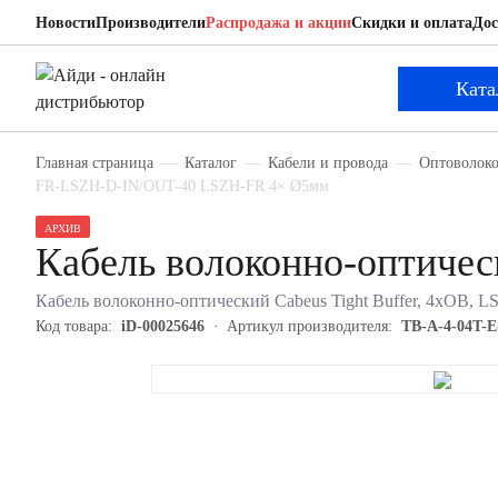
Новости
Производители
Распродажа и акции
Скидки и оплата
Дос
Cabeus TB-A-4-04T-E-K-FR-LSZH-D-IN/OUT-40
Кабель волоконно-оптический
Ката
Главная страница
Каталог
Кабели и провода
Оптоволоко
FR-LSZH-D-IN/OUT-40 LSZH-FR 4× Ø5мм
АРХИВ
Кабель волоконно-оптиче
Кабель волоконно-оптический Cabeus Tight Buffer, 4хОВ, 
Код товара:
iD-00025646
Артикул производителя:
TB-A-4-04T-