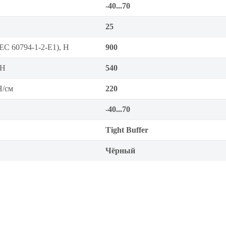
-40...70
25
EC 60794-1-2-E1), Н
900
 Н
540
Н/см
220
-40...70
Tight Buffer
Чёрный