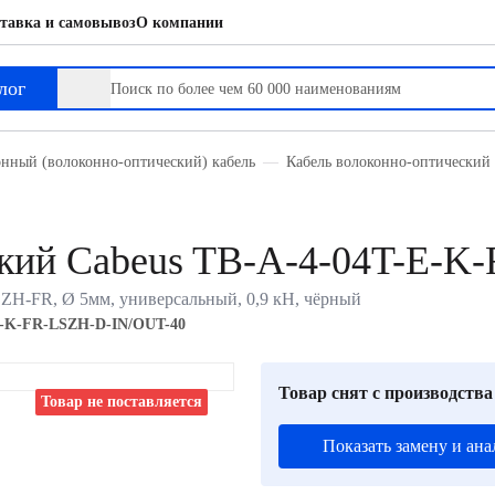
тавка и самовывоз
О компании
лог
нный (волоконно-оптический) кабель
Кабель волоконно-оптический 
ский Cabeus TB-A-4-04T-E-
LSZH-FR, Ø 5мм, универсальный, 0,9 кН, чёрный
E-K-FR-LSZH-D-IN/OUT-40
Товар снят с производства
Товар не поставляется
Показать замену и ана