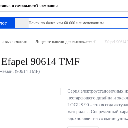
тавка и самовывоз
О компании
лог
и и выключатели
Лицевые панели для выключателей
Efapel 90614
 Efapel 90614 TMF
бежевый, (90614 TMF)
Серия электроустановочных из
нестареющего дизайна и экск
LOGUS 90 – это всегда актуа
материалы. Современный хар
вдохновляет на создание уни