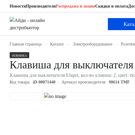
Новости
Производители
Распродажа и акции
Скидки и оплата
Дос
Efapel 90614 TMF
Клавиша для выключателя
Ката
Главная страница
Каталог
Электрооборудование
Розетк
НОВИНКА
Клавиша для выключателя
Клавиша для выключателя Efapel, кол-во клавиш: 2, цвет: 
Код товара:
iD-00071440
Артикул производителя:
90614 TMF