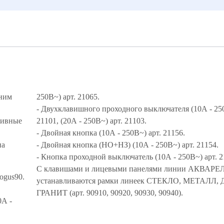
ним
250В~) арт. 21065.
- Двухклавишного проходного выключателя (10A - 250
зивные
21101, (20A - 250В~) арт. 21103.
- Двойная кнопка (10A - 250В~) арт. 21156.
на
- Двойная кнопка (НО+НЗ) (10A - 250В~) арт. 21154.
- Кнопка проходной выключатель (10A - 250В~) арт. 
С клавишами и лицевыми панелями линии АКВАРЕ
gus90.
устанавливаются рамки линеек СТЕКЛО, МЕТАЛЛ, ДЕРЕВО и
1:
ГРАНИТ (арт. 90910, 90920, 90930, 90940).
0A -