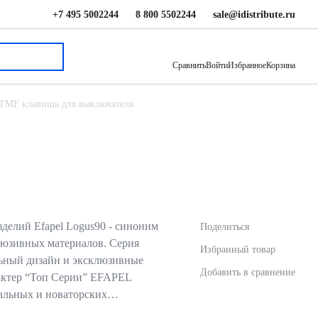
+7 495 5002244
8 800 5502244
sale@idistribute.ru
182.03 ₽
В корзину
Сравнить
Войти
Избранное
Корзина
 TMF клавиша для выключателя
делий Efapel Logus90 - синоним
Поделиться
люзивных материалов. Серия
Избранный товар
льный дизайн и эксклюзивные
Добавить в сравнение
актер “Топ Серии” EFAPEL
кальных и новаторских…