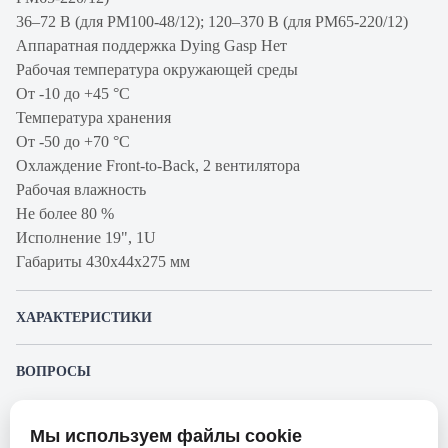
36–72 В (для PM100-48/12); 120–370 В (для PM65-220/12)
Аппаратная поддержка Dying Gasp Нет
Рабочая температура окружающей среды
От -10 до +45 °С
Температура хранения
От -50 до +70 °С
Охлаждение Front-to-Back, 2 вентилятора
Рабочая влажность
Не более 80 %
Исполнение 19", 1U
Габариты 430х44х275 мм
ХАРАКТЕРИСТИКИ
Артикул производителя
MES3308F
ВОПРОСЫ
Продукт
Коммутатор
К этому товару еще никто не задал вопрос. Будьте первым!
Производитель
Eltex
Мы используем файлы cookie
Представленные изображения и характеристики могут отличаться от реального