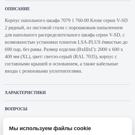
ОПИСАНИЕ
Корпус напольного шкафа 7079 1 760-00 Krone серии V-SD
2 рядный, из листовой стали с порошковым напылением
для напольного распределительного шкафа серии V-SD, с
возможностью установки плинтов LSA-PLUS ёмкостью до
690 пар, без рамы. Размер изделия (ВхШхГ): 2000 х 600 х
400 мм (XL), цвет: светло-серый (RAL 7035), корпус с
составными крышей и основанием, а также кабельные
вводы с резиновыми уплотнителями.
ХАРАКТЕРИСТИКИ
Артикул производителя
7079 1 760-00
ВОПРОСЫ
Продукт
Корпус
К этому товару еще никто не задал вопрос. Будьте первым!
Производитель
Krone
Мы используем файлы cookie
Представленные изображения и характеристики могут отличаться от реального
Задать вопрос о товаре
Серия
V-SD