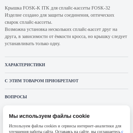
Крышка FOSK-K ITK для сплайс-кассеты FOSK-32
Изделие создано для защиты соединения, оптических
сварок сплайс-кассеты.
Возможна установка нескольких сплайс-кассет друг на
друга, в зависимости от ёмкости кросса, но крышку следует
устанавливать только одну.
ХАРАКТЕРИСТИКИ
Артикул производителя
FOSK-K
С ЭТИМ ТОВАРОМ ПРИОБРЕТАЮТ
Продукт
Крышка для сплайс-кассет
ITK FOSK-32
Производитель
ITK
ВОПРОСЫ
Сплайс-кассета
К этому товару еще никто не задал вопрос. Будьте первым!
Цвет
Чёрный
178.71 ₽
Мы используем файлы cookie
Представленные изображения и характеристики могут отличаться от реального
Задать вопрос о товаре
внешнего вида товара. Комплектация также может быть изменена производителем
Используем файлы cookies и сервисы интернет-аналитики для
без предварительного уведомления. Компания АйДистрибьют не несёт
улучшения работы сайта. Оставаясь на сайте, вы соглашаетесь
с
ответственности в случае не соответствия текущей модели товаров фотографиям,