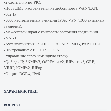
•2 слота для карт PIC.
•Порт ДМЗ: настраивается на любом порту WAN/LAN.
•802.1x
•5000 настраиваемых туннелей IPSec VPN (1000 активных
туннелей).
•Межсетевой экран с контролем состояния соединений.
•NAT-T.
•Аутентификация: RADIUS, TACACS, MD5, PAP, CHAP.
•Шифрование: AES, DES, 3DES.
•Управление через командную строку.
•QoS для IP, SNMPv3, OSPFv1 и v2, RIPv1 и v2, GRE,
VRRP, IGMPv2, RIPng.
•Опции: BGP-4, IPv6.
ХАРАКТЕРИСТИКИ
Артикул производителя
AT-AR770S-61
ВОПРОСЫ
Продукт
Маршрутизатор
К этому товару еще никто не задал вопрос. Будьте первым!