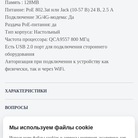
Память : 128МВ
Питание: PoE 802.3at или Jack (10-57 В) 24 В, 2.5 А
Подключение 3G/4G-модема: Да
Раздача PoE-питания: да
Тип корпуса: Настольный
Частота процессора: QCA9557 800 МГц
Есть USB 2.0 порт для подключения стороннего
оборудования
Авторизация при подключении к устройству как
физически, так и через WiFi.
ХАРАКТЕРИСТИКИ
Артикул производителя
RB960PGS
ВОПРОСЫ
Продукт
Маршрутизатор
К этому товару еще никто не задал вопрос. Будьте первым!
Производитель
Mikrotik
Мы используем файлы cookie
Представленные изображения и характеристики могут отличаться от реального
Задать вопрос о товаре
Серия
HEX PoE
внешнего вида товара. Комплектация также может быть изменена производителем
Используем файлы cookies и сервисы интернет-аналитики для