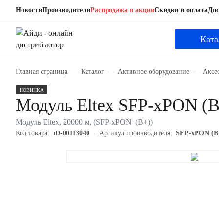
Новости
Производители
Распродажа и акции
Скидки и оплата
Дос
Ката
Главная страница
Каталог
Активное оборудование
Аксе
НОВИНКА
Модуль Eltex SFP-xPON (B
Модуль Eltex, 20000 м, (SFP-xPON (B+))
Код товара:
iD-00113040
Артикул производителя:
SFP-xPON (B