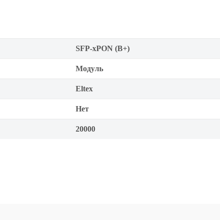
SFP-xPON (B+)
Модуль
Eltex
Нет
20000