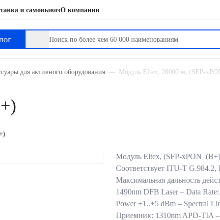
тавка и самовывоз
О компании
лог
ссуары для активного оборудования
Модуль Eltex, 20000 м, (SFP-xPO
+)
+)
Модуль Eltex, (SFP-xPON (B+)
Соответствует ITU-T G.984.2,
Максимальная дальность дейст
1490nm DFB Laser – Data Rate:
Power +1..+5 dBm – Spectral Li
Приемник: 1310nm APD-TIA – D