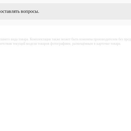
 оставлять вопросы.
ешнего вида товара. Комплектация также может быть изменена производителем без пре
тветствия текущей модели товаров фотографиям, размещённым в карточке товара.