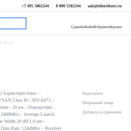
+7 495 5002244
8 800 5502244
sale@idistribute.ru
Сравнить
Войти
Избранное
Корзина
N (B+))
) Характеристики: –
Поделиться
 FSAN Class B+, SFF-8472 –
Избранный товар
вия – 20 км – Передатчик:
Добавить в сравнение
 2488Mb/s – Average Launch
ne Width-20 dB 1.0 nm –
ata Rate: 1244Mb/s – Receiver