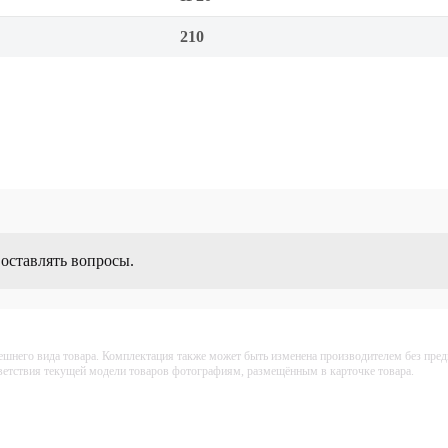
210
 оставлять вопросы.
ешнего вида товара. Комплектация также может быть изменена производителем без пре
тветствия текущей модели товаров фотографиям, размещённым в карточке товара.