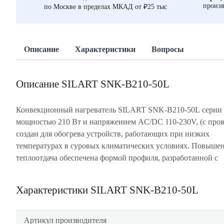
произв
по Москве в пределах МКАД от ₽25 тыс
Описание
Характеристики
Вопросы
Описание SILART SNK-B210-50L
Конвекционный нагреватель SILART SNK-B210-50L сери
применением технологии «конвекционных секций» и бо
мощностью 210 Вт и напряжением AC/DC 110-230V, (с пров
эффективной площадью радиатора - обеспечивающих в
создан для обогрева устройств, работающих при низких
скорость циркуляции воздуха. Корпус нагревателя выполнен из
температурах в суровых климатических условиях. Повыше
теплоотдача обеспечена формой профиля, разработанной с
Характеристики SILART SNK-B210-50L
Артикул производителя