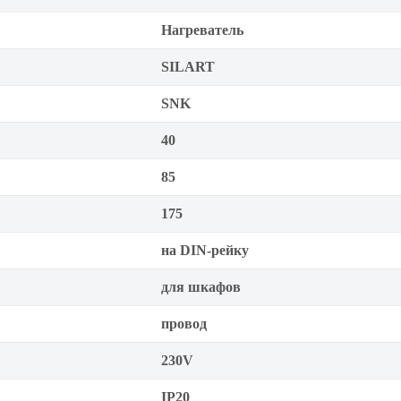
Нагреватель
SILART
SNK
40
85
175
на DIN-рейку
для шкафов
провод
230V
IP20