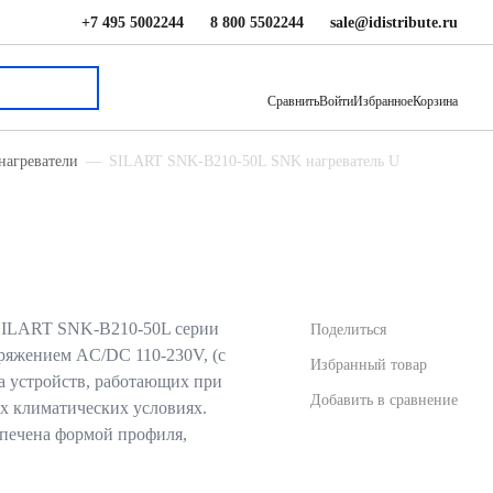
+7 495 5002244
8 800 5502244
sale@idistribute.ru
4 026 ₽
В корзину
Сравнить
Войти
Избранное
Корзина
нагреватели
SILART SNK-B210-50L SNK нагреватель U
SILART SNK-B210-50L серии
Поделиться
ряжением AC/DC 110-230V, (с
Избранный товар
ва устройств, работающих при
Добавить в сравнение
х климатических условиях.
печена формой профиля,