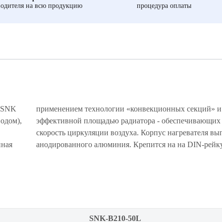
одителя на всю продукцию
процедура оплаты
и SNK
льшой
одом),
ысокую
нная
анодированного алюминия. Крепится на на DIN-рейку
SNK-B210-50L