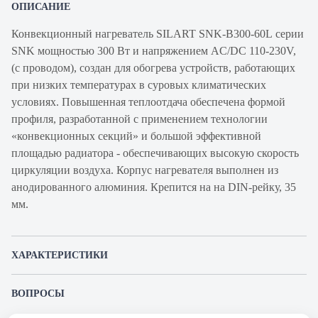
ОПИСАНИЕ
Конвекционный нагреватель SILART SNK-B300-60L серии
SNK мощностью 300 Вт и напряжением AC/DC 110-230V,
(с проводом), создан для обогрева устройств, работающих
при низких температурах в суровых климатических
условиях. Повышенная теплоотдача обеспечена формой
профиля, разработанной с применением технологии
«конвекционных секций» и большой эффективной
площадью радиатора - обеспечивающих высокую скорость
циркуляции воздуха. Корпус нагревателя выполнен из
анодированного алюминия. Крепится на на DIN-рейку, 35
мм.
ХАРАКТЕРИСТИКИ
Артикул производителя
SNK-B300-60L
ВОПРОСЫ
Продукт
Нагреватель
К этому товару еще никто не задал вопрос. Будьте первым!