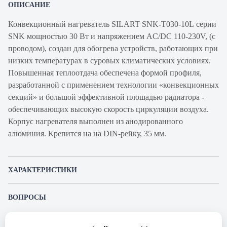
ОПИСАНИЕ
Конвекционный нагреватель SILART SNK-T030-10L серии
SNK мощностью 30 Вт и напряжением AC/DC 110-230V, (с
проводом), создан для обогрева устройств, работающих при
низких температурах в суровых климатических условиях.
Повышенная теплоотдача обеспечена формой профиля,
разработанной с применением технологии «конвекционных
секций» и большой эффективной площадью радиатора -
обеспечивающих высокую скорость циркуляции воздуха.
Корпус нагревателя выполнен из анодированного
алюминия. Крепится на на DIN-рейку, 35 мм.
ХАРАКТЕРИСТИКИ
Артикул производителя
SNK-T030-10L
ВОПРОСЫ
Продукт
Нагреватель
К этому товару еще никто не задал вопрос. Будьте первым!
Производитель
SILART