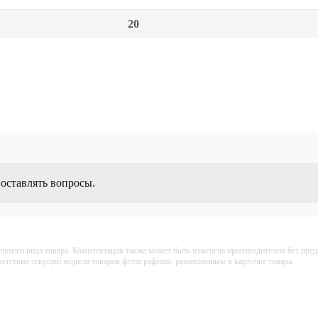
20
 оставлять вопросы.
ешнего вида товара. Комплектация также может быть изменена производителем без пре
тветствия текущей модели товаров фотографиям, размещённым в карточке товара.