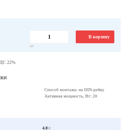
В корзину
шт
НДС 22%
ики
Способ монтажа: на DIN-рейку
Активная мощность, Вт: 20
4.8
☆