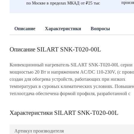
произв
по Москве в пределах МКАД от ₽25 тыс
Описание
Характеристики
Вопросы
Описание SILART SNK-T020-00L
Конвекционный нагреватель SILART SNK-T020-00L серии
применением технологии «конвекционных секций» и бол
мощностью 20 Вт и напряжением AC/DC 110-230V, (с прово
эффективной площадью радиатора - обеспечивающих вы
создан для обогрева устройств, работающих при низких
скорость циркуляции воздуха. Корпус нагревателя выполнен из
температурах в суровых климатических условиях. Повыше
теплоотдача обеспечена формой профиля, разработанной с
Характеристики SILART SNK-T020-00L
Артикул производителя