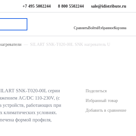
+7 495 5002244
8 800 5502244
sale@idistribute.ru
1 451.80 ₽
В корзину
Сравнить
Войти
Избранное
Корзина
нагреватели
SILART SNK-T020-00L SNK нагреватель U
SILART SNK-T020-00L серии
Поделиться
яжением AC/DC 110-230V, (с
Избранный товар
ва устройств, работающих при
Добавить в сравнение
х климатических условиях.
печена формой профиля,