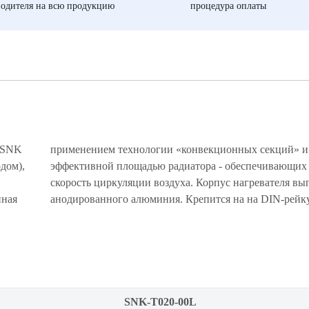
одителя на всю продукцию
процедура оплаты
 SNK
ьшой
дом),
сокую
нная
анодированного алюминия. Крепится на на DIN-рейку
SNK-T020-00L