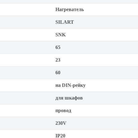
Нагреватель
SILART
SNK
65
23
60
на DIN-рейку
для шкафов
провод
230V
IP20