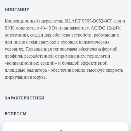
ОПИСАНИЕ
Конвекционный нагреватель SILART SNK-B052-00T серии
SNK мощностью 40-45 Вт и напряжением AC/DC 12-24V,
(клеммник), создан для обогрева устройств, работающих
при низких температурах в суровых климатических
условиях. Повышенная теплоотдача обеспечена формой
профиля, разработанной с применением технологии
«конвекционных секций» и большой эффективной
площадью радиатора - обеспечивающих высокую скорость
циркуляции воздуха.
ХАРАКТЕРИСТИКИ
Артикул производителя
SNK-B052-00T
ВОПРОСЫ
Продукт
Нагреватель
К этому товару еще никто не задал вопрос. Будьте первым!
Производитель
SILART