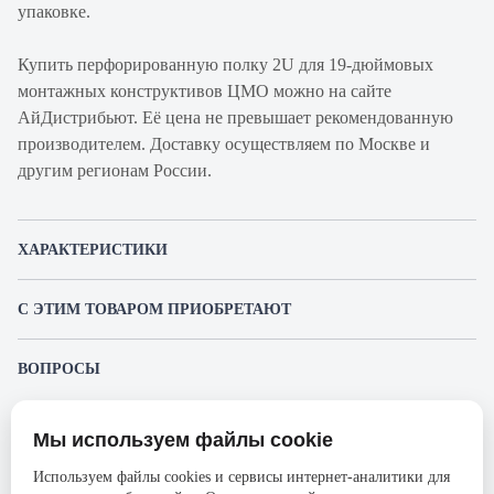
упаковке.
Купить перфорированную полку 2U для 19-дюймовых
монтажных конструктивов ЦМО можно на сайте
АйДистрибьют. Её цена не превышает рекомендованную
производителем. Доставку осуществляем по Москве и
другим регионам России.
ХАРАКТЕРИСТИКИ
Артикул производителя
МС-40
С ЭТИМ ТОВАРОМ ПРИОБРЕТАЮТ
Продукт
Полка
ЦМО ШТК-М-42.6.8-4ААА
Производитель
ЦМО
ВОПРОСЫ
Шкаф серверный напольный
К этому товару еще никто не задал вопрос. Будьте первым!
Серия
МС
59 528 ₽
Ширина, мм
486
Мы используем файлы cookie
Представленные изображения и характеристики могут отличаться от реального
Задать вопрос о товаре
внешнего вида товара. Комплектация также может быть изменена производителем
Высота, мм
89
Используем файлы cookies и сервисы интернет-аналитики для
без предварительного уведомления. Компания АйДистрибьют не несёт
Пожалуйста,
авторизуйтесь
, чтобы иметь