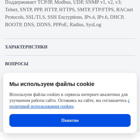
Поддерживает TCP/IP, Modbus, UDP, SNMP v1, v2, v3;
Telnet, SNTP, PPP, HTTP, HTTPS, SMTP, FTP/FTPS, BACnet
Protocols, SSL/TLS, SSH Encryptions, IPv.4, IPv.6, DHCP,
BOOTP, DNS, DDNS, PPPoE, Radius, SysLog
ХАРАКТЕРИСТИКИ
Артикул производителя
SE9604
ВОПРОСЫ
Продукт
Сетевая карта
К этому товару еще никто не задал вопрос. Будьте первым!
Производитель
Systeme Electric
Мы используем файлы cookie
Представленные изображения и характеристики могут отличаться от реального
Задать вопрос о товаре
Комментарий
для однофазных ИБП
внешнего вида товара. Комплектация также может быть изменена производителем
Используем файлы cookies и сервисы интернет-аналитики для
без предварительного уведомления. Компания АйДистрибьют не несёт
улучшения работы сайта. Оставаясь на сайте, вы соглашаетесь
с
ответственности в случае не соответствия текущей модели товаров фотографиям,
Пожалуйста,
авторизуйтесь
, чтобы иметь
размещённым в карточке товара.
политикой использования cookies
.
возможность оставлять вопросы.
В корзину
Понятно