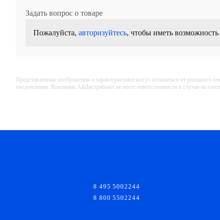
Elbox EU-600.300
Задать вопрос о товаре
Панель монтажная
Пожалуйста,
авторизуйтесь
, чтобы иметь возможность
Elbox EU-500.300
Панель монтажная
Представленные изображения и характеристики могут отличаться от реального вн
уведомления. Компания АйДистрибьют не несёт ответственности в случае не соо
Elbox EU-400.300
Панель монтажная
Elbox EU-400.210
Панель монтажная
8 495 5002244
8 800 5502244