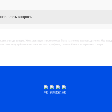
4 664 ₽
Купить
 оставлять вопросы.
3 584 ₽
Купить
ешнего вида товара. Комплектация также может быть изменена производителем без пре
тветствия текущей модели товаров фотографиям, размещённым в карточке товара.
2 608 ₽
Купить
2 152 ₽
Купить