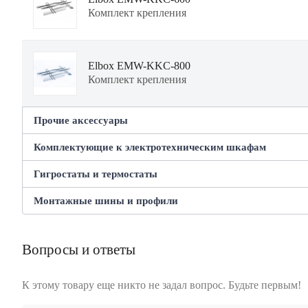
Комплект крепления
Elbox EMW-KKC-800
Комплект крепления
Прочие аксессуары
Комплектующие к электротехническим шкафам
Rem WJ-1
Карман (для документации)
Гигростаты и термостаты
Elbox EMW-PCD-426.165
Панель кабельных вводов
Монтажные шины и профили
Rem MFR 012-2
Гигростат
Elbox EMW-RM-25.45.300
Вопросы и ответы
Elbox EU-800.300
Шина (монтажная)
Панель монтажная
К этому товару еще никто не задал вопрос. Будьте первым!