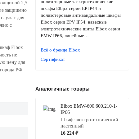
полиэстеровые электротехнические
толщиной 2,5
шкафы Elbpx серии EP IP44 и
тие защищено
полиэстеровые антивандальные шкафы
 служат для
Elbox серии EPV IP54, навесные
ожно с
электротехнические щиты Elbox серии
EMW IP66, линейные…
шкаф Elbox
Всё о бренде Elbox
мость не
Сертификат
ую цену для
 города РФ.
Аналогичные товары
Elbox EMW-600.600.210-1-
IP66
Шкаф электротехнический
настенный
16 224 ₽