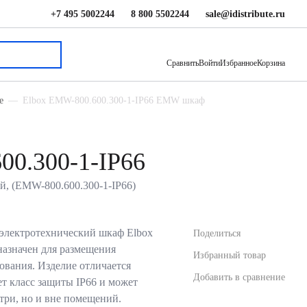
+7 495 5002244
8 800 5502244
sale@idistribute.ru
21 344 ₽
В корзину
Сравнить
Войти
Избранное
Корзина
е
Elbox EMW-800.600.300-1-IP66 EMW шкаф
00.300-1-IP66
й, (EMW-800.600.300-1-IP66)
электротехнический шкаф Elbox
Поделиться
назначен для размещения
Избранный товар
ования. Изделие отличается
Добавить в сравнение
т класс защиты IP66 и может
утри, но и вне помещений.