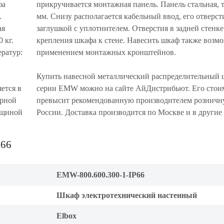
фа
прикручивается монтажная панель. Панель стальная, 
.
мм. Снизу располагается кабельный ввод, его отверс
ая
заглушкой с уплотнителем. Отверстия в задней стенке
 кг.
крепления шкафа к стене. Навесить шкаф также возм
ратур:
применением монтажных кронштейнов.
Купить навесной металлический распределительный 
ется в
серии EMW можно на сайте АйДистрибьют. Его стои
арной
превысит рекомендованную производителем розничн
олщиной
России. Доставка производится по Москве и в другие
P66
EMW-800.600.300-1-IP66
Шкаф электротехнический настенный
Elbox