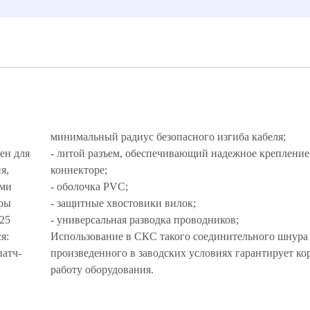
минимальный радиус безопасного изгиба кабеля;
ен для
- литой разъем, обеспечивающий надежное крепление
я,
коннекторе;
ыми
- оболочка PVC;
еры
- защитные хвостовики вилок;
125
- универсальная разводка проводников;
ся:
Использование в СКС такого соединительного шнура
патч-
произведенного в заводских условиях гарантирует к
работу оборудования.