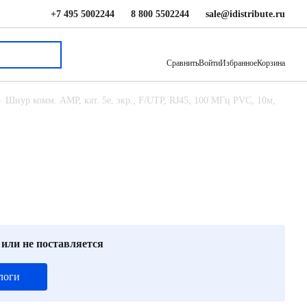
+7 495 5002244
8 800 5502244
sale@idistribute.ru
2 193 ₽
В корзину
Сравнить
Войти
Избранное
Корзина
Шнур комм. AMP, кат. 5е, экр., F/UTP, RJ45, 100 МГц PVC, 10м,
 или не поставляется
логи