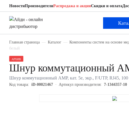
Новости
Производители
Распродажа и акции
Скидки и оплата
Дос
AMP 7-1344357-10
Шнур коммутационный
Ката
Главная страница
Каталог
Компоненты систем на основе ме
белый
АРХИВ
Шнур коммутационный AM
Шнур коммутационный AMP, кат. 5е, экр., F/UTP, RJ45, 100
Код товара:
iD-00021467
Артикул производителя:
7-1344357-10