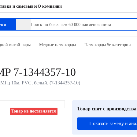
тавка и самовывоз
О компании
лог
дной витой пары
Медные патч-корды
Патч-корды 5е категории
P 7-1344357-10
 МГц 10м, PVC, белый, (7-1344357-10)
Товар снят с производства
Товар не поставляется
Показать замену и ана