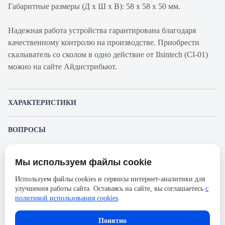
Габаритные размеры (Д х Ш х В): 58 х 58 х 50 мм.
Надежная работа устройства гарантирована благодаря
качественному контролю на производстве. Приобрести
скалыватель со сколом в одно действие от Ilsintech (CI-01)
можно на сайте Айдистрибьют.
ХАРАКТЕРИСТИКИ
Артикул производителя
CI-03A
ВОПРОСЫ
Продукт
Скалываталь для
К этому товару еще никто не задал вопрос. Будьте первым!
оптоволокна
Мы используем файлы cookie
Представленные изображения и характеристики могут отличаться от реального
Производитель
Ilsintech
Задать вопрос о товаре
внешнего вида товара. Комплектация также может быть изменена производителем
Используем файлы cookies и сервисы интернет-аналитики для
без предварительного уведомления. Компания АйДистрибьют не несёт
Серия
CI
улучшения работы сайта. Оставаясь на сайте, вы соглашаетесь
с
ответственности в случае не соответствия текущей модели товаров фотографиям,
Пожалуйста,
авторизуйтесь
, чтобы иметь
размещённым в карточке товара.
политикой использования cookies
.
ID поста блога для
8
возможность оставлять вопросы.
комментариев
Понятно