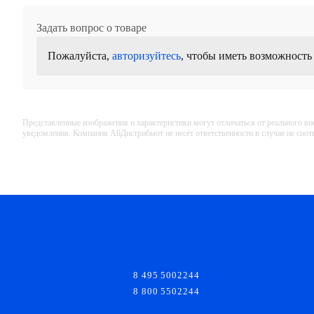
Задать вопрос о товаре
Пожалуйста,
авторизуйтесь
, чтобы иметь возможность
Представленные изображения и характеристики могут отличаться от реального вн
уведомления. Компания АйДистрибьют не несёт ответственности в случае не соо
8 495 5002244
8 800 5502244