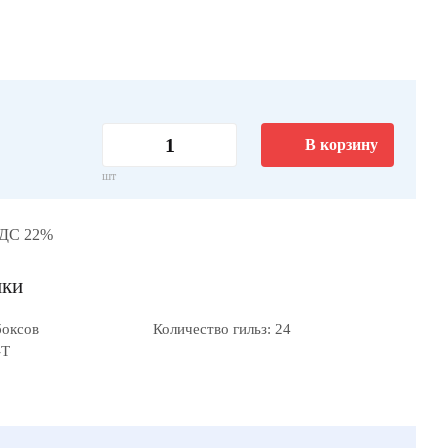
В корзину
шт
НДС 22%
ики
боксов
Количество гильз: 24
-T