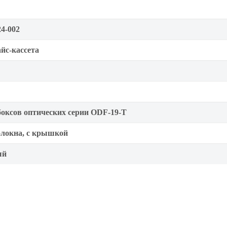
4-002
йс-кассета
боксов оптических серии ODF-19-T
олокна, с крышкой
ый