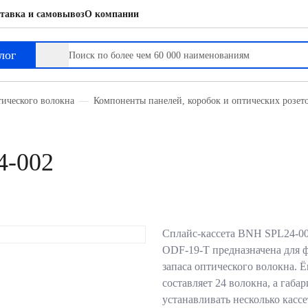
тавка и самовывоз
О компании
лог
тического волокна
Компоненты панелей, коробок и оптических розет
4-002
Сплайс-кассета BNH SPL24-00
ODF-19-T предназначена для 
запаса оптического волокна. 
составляет 24 волокна, а габ
устанавливать несколько касс