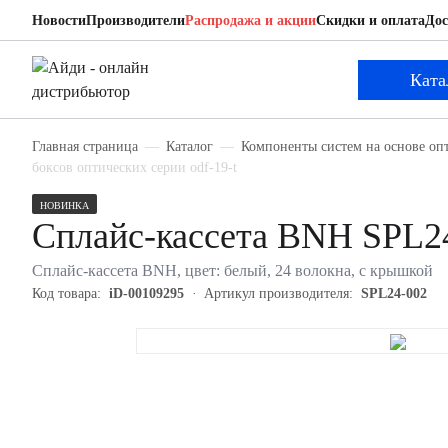
Новости
Производители
Распродажа и акции
Скидки и оплата
Дос
BNH SPL24-002
Сплайс-кассета
Ката
Главная страница
Каталог
Компоненты систем на основе оп
боксов оптических серии odf-19-t
НОВИНКА
Сплайс-кассета BNH SPL2
Сплайс-кассета BNH, цвет: белый, 24 волокна, с крышкой
Код товара:
iD-00109295
Артикул производителя:
SPL24-002