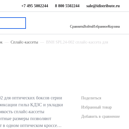
+7 495 5002244
8 800 5502244
sale@idistribute.ru
173.75 ₽
В корзину
Сравнить
Войти
Избранное
Корзина
ок
Сплайс-кассеты
BNH SPL24-002 сплайс-кассета для
2 для оптических боксов серии
Поделиться
фиксации гильз КДЗС и укладки
Избранный товар
Ёмкость сплайс-кассеты
Добавить в сравнение
аритные размеры позволяют
ет в одном оптическом кроссе…