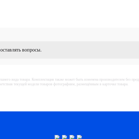
6 632 ₽
Купить
 оставлять вопросы.
ешнего вида товара. Комплектация также может быть изменена производителем без пре
тветствия текущей модели товаров фотографиям, размещённым в карточке товара.