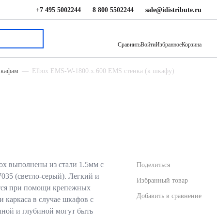
+7 495 5002244
8 800 5502244
sale@idistribute.ru
18 744 ₽
В корзину
Сравнить
Войти
Избранное
Корзина
шкафам
Elbox EMS-W-1800.x.600 EMS стенка (к шкафу)
ox выполнены из стали 1.5мм с
Поделиться
35 (светло-серый). Легкий и
Избранный товар
тся при помощи крепежных
Добавить в сравнение
 каркаса в случае шкафов с
ной и глубиной могут быть