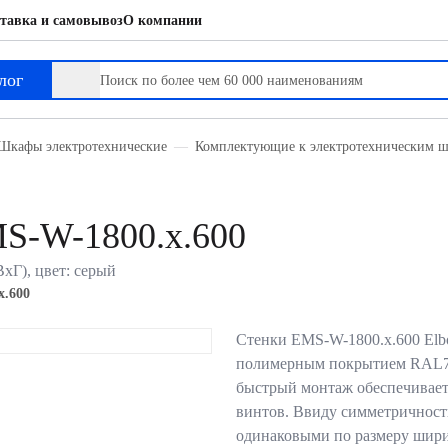
тавка и самовывоз
О компании
лог
Шкафы электротехнические
Комплектующие к электротехническим 
MS-W-1800.x.600
хГ), цвет: серый
x.600
Стенки EMS-W-1800.х.600 Elb
полимерным покрытием RAL70
быстрый монтаж обеспечивае
винтов. Ввиду симметричности
одинаковыми по размеру шири