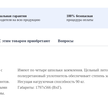
альная гарантия
100% безопасная
одителя на всю продукцию
процедура оплаты
С этим товаром приобретают
Вопросы
 с
ой
и
.
интов.
Несущая нагрузочная способность 90 кг.
выми
Габариты: 1797х566 (ВхГ).
мы.