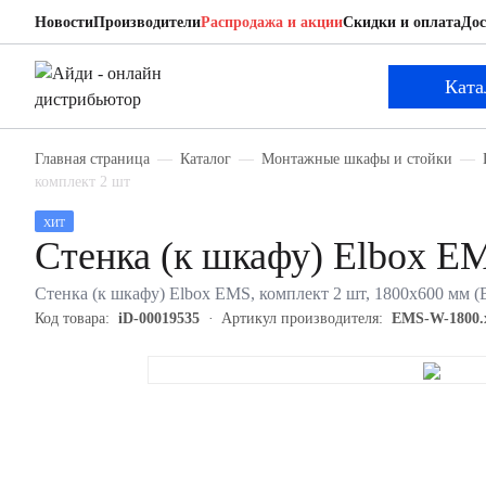
Новости
Производители
Распродажа и акции
Скидки и оплата
Дос
Elbox EMS-W-1800.x.600
Стенка (к шкафу)
Ката
Главная страница
Каталог
Монтажные шкафы и стойки
комплект 2 шт
ХИТ
Стенка (к шкафу) Elbox E
Стенка (к шкафу) Elbox EMS, комплект 2 шт, 1800х600 мм (В
Код товара:
iD-00019535
Артикул производителя:
EMS-W-1800.