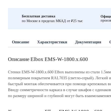
Бесплатная доставка
Офици
произв
по Москве в пределах МКАД от ₽25 тыс
Описание
Характеристики
Документация
Описание Elbox EMS-W-1800.x.600
Стенки EMS-W-1800.х.600 Elbox выполнены из стали 1.5мм
Имеют по четыре шпильки заземления. Цельный лит
полимерным покрытием RAL7035 (светло-серый). Легкий 
полиуретановый уплотнитель обеспечивает степень защиты IP65
быстрый монтаж обеспечивается при помощи крепежных в
Ввиду симметричности каркаса в случае шкафов с одинако
по размеру шириной и глубиной могут быть взаимозаменяе